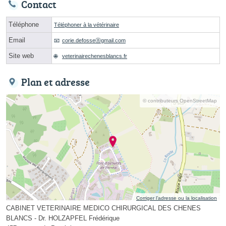
Contact
Téléphone
Téléphoner à la vétérinaire
Email
corie.defosseⓐgmail.com
Site web
veterinairechenesblancs.fr
Plan et adresse
© contributeurs OpenStreetMap
Corriger l’adresse ou la localisation
CABINET VETERINAIRE MEDICO CHIRURGICAL DES CHENES
BLANCS - Dr. HOLZAPFEL Frédérique