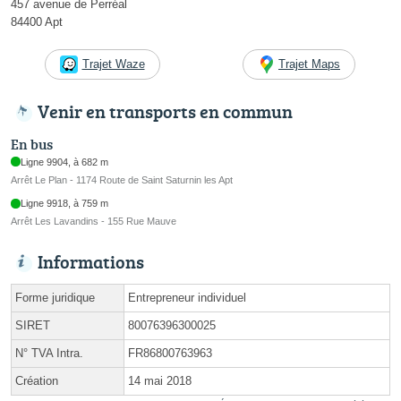
457 avenue de Perréal
84400 Apt
Trajet Waze
Trajet Maps
Venir en transports en commun
En bus
Ligne 9904, à 682 m
Arrêt Le Plan - 1174 Route de Saint Saturnin les Apt
Ligne 9918, à 759 m
Arrêt Les Lavandins - 155 Rue Mauve
Informations
Forme juridique
Entrepreneur individuel
SIRET
80076396300025
N° TVA Intra.
FR86800763963
Création
14 mai 2018