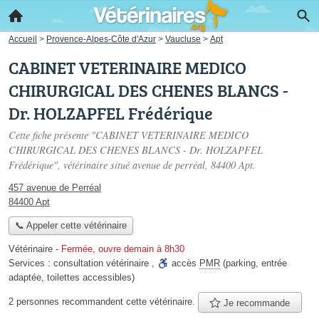
Accueil
>
Provence-Alpes-Côte d'Azur
>
Vaucluse
>
Apt
CABINET VETERINAIRE MEDICO
CHIRURGICAL DES CHENES BLANCS -
Dr. HOLZAPFEL Frédérique
Cette fiche présente "CABINET VETERINAIRE MEDICO
CHIRURGICAL DES CHENES BLANCS - Dr. HOLZAPFEL
Frédérique", vétérinaire situé
avenue de perréal
, 84400 Apt.
457 avenue de Perréal
84400 Apt
📞 Appeler cette vétérinaire
Vétérinaire
-
Fermée, ouvre demain à 8h30
Services :
consultation vétérinaire
,
accès
PMR
(parking, entrée
adaptée, toilettes accessibles)
2 personnes
recommandent
cette vétérinaire.
Je recommande