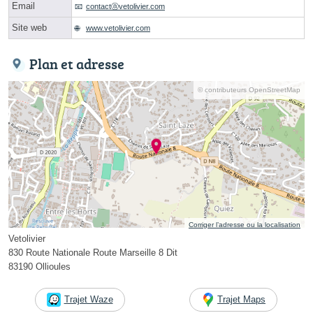
Email
contactⓐvetolivier.com
Site web
www.vetolivier.com
Plan et adresse
© contributeurs OpenStreetMap
Corriger l’adresse ou la localisation
Vetolivier
830 Route Nationale Route Marseille 8 Dit
83190 Ollioules
Trajet Waze
Trajet Maps