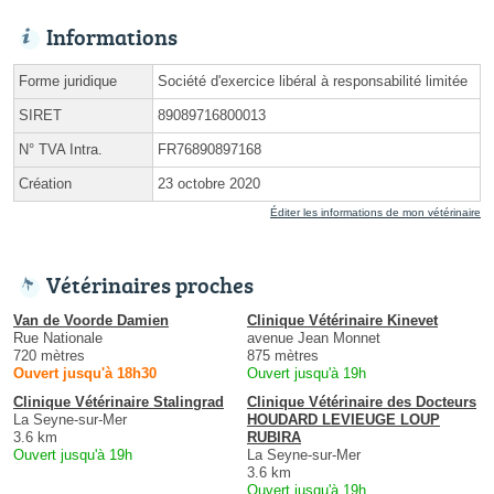
Informations
Forme juridique
Société d'exercice libéral à responsabilité limitée
SIRET
89089716800013
N° TVA Intra.
FR76890897168
Création
23 octobre 2020
Éditer les informations de mon vétérinaire
Vétérinaires proches
Van de Voorde Damien
Clinique Vétérinaire Kinevet
Rue Nationale
avenue Jean Monnet
720 mètres
875 mètres
Ouvert jusqu'à 18h30
Ouvert jusqu'à 19h
Clinique Vétérinaire Stalingrad
Clinique Vétérinaire des Docteurs
La Seyne-sur-Mer
HOUDARD LEVIEUGE LOUP
3.6 km
RUBIRA
Ouvert jusqu'à 19h
La Seyne-sur-Mer
3.6 km
Ouvert jusqu'à 19h