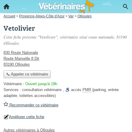
Accueil
>
Provence-Alpes-Côte d'Azur
>
Var
>
Ollioules
Vetolivier
Cette fiche présente "Vetolivier", vétérinaire situé
route nationale
, 83190
Ollioules.
830 Route Nationale
Route Marseille 8 Dit
83190 Ollioules
📞 Appeler ce vétérinaire
Vétérinaire
-
Ouvert jusqu'à 19h
Services :
consultation vétérinaire
,
accès
PMR
(parking, entrée
adaptée, toilettes accessibles)
Recommander ce vétérinaire
Améliorer cette fiche
Autres vétérinaires à Ollioules