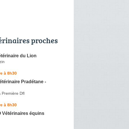
érinaires proches
térinaire du Lion
zin
e à 8h30
étérinaire Pradétane -
 Première Dfl
e à 8h30
Vétérinaires équins