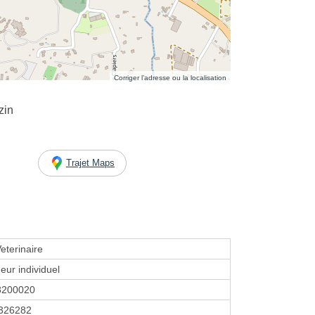
Corriger l’adresse ou la localisation
zin
Trajet Maps
eterinaire
eur individuel
8200020
326282