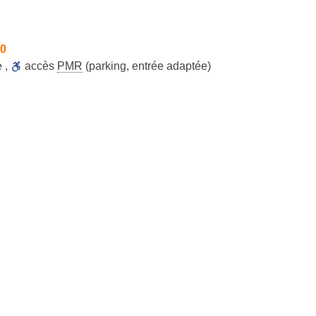
30
e
,
accès
PMR
(parking, entrée adaptée)