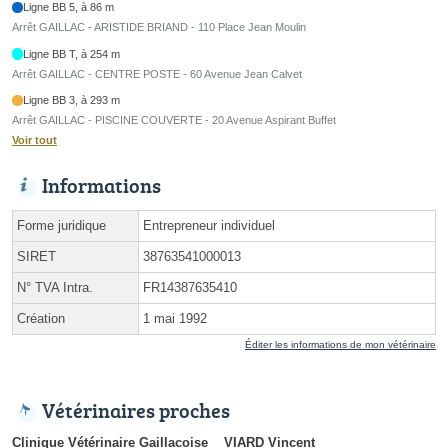
Ligne BB 5, à 86 m
Arrêt GAILLAC - ARISTIDE BRIAND - 110 Place Jean Moulin
Ligne BB T, à 254 m
Arrêt GAILLAC - CENTRE POSTE - 60 Avenue Jean Calvet
Ligne BB 3, à 293 m
Arrêt GAILLAC - PISCINE COUVERTE - 20 Avenue Aspirant Buffet
Voir tout
Informations
Forme juridique
Entrepreneur individuel
SIRET
38763541000013
N° TVA Intra.
FR14387635410
Création
1 mai 1992
Éditer les informations de mon vétérinaire
Vétérinaires proches
Clinique Vétérinaire Gaillacoise
VIARD Vincent