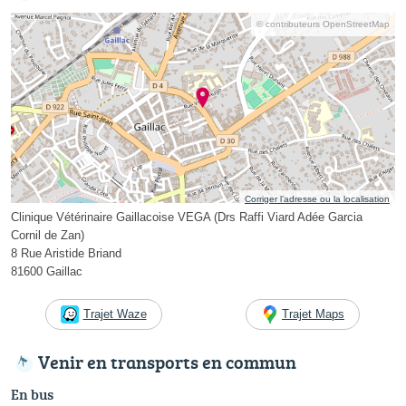
© contributeurs OpenStreetMap
Corriger l’adresse ou la localisation
Clinique Vétérinaire Gaillacoise VEGA (Drs Raffi Viard Adée Garcia
Cornil de Zan)
8 Rue Aristide Briand
81600 Gaillac
Trajet Waze
Trajet Maps
Venir en transports en commun
En bus