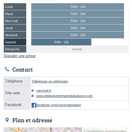
Lundi
7h30 - 19h
Mardi
7h30 - 19h
Mercredi
7h30 - 19h
Jeudi
7h30 - 19h
Vendredi
7h30 - 19h
Samedi
7h30 - 15h
Dimanche
Fermé
Signaler une erreur
Contact
Téléphone
Téléphoner au vétérinaire
carrevet.fr
Site web
www.cliniqueveterinairedufaubourg.com
Facebook
facebook.com/carreveterinaire/
Plan et adresse
© contributeurs OpenStreetMap