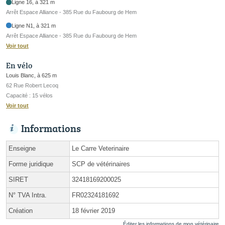
Ligne 16, à 321 m
Arrêt Espace Alliance - 385 Rue du Faubourg de Hem
Ligne N1, à 321 m
Arrêt Espace Alliance - 385 Rue du Faubourg de Hem
Voir tout
En vélo
Louis Blanc, à 625 m
62 Rue Robert Lecoq
Capacité : 15 vélos
Voir tout
Informations
Enseigne
Le Carre Veterinaire
Forme juridique
SCP de vétérinaires
SIRET
32418169200025
N° TVA Intra.
FR02324181692
Création
18 février 2019
Éditer les informations de mon vétérinaire