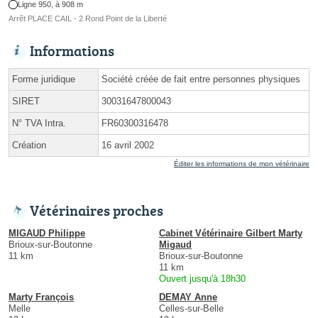
Ligne 950, à 908 m
Arrêt PLACE CAIL - 2 Rond Point de la Liberté
Informations
Forme juridique
Société créée de fait entre personnes physiques
SIRET
30031647800043
N° TVA Intra.
FR60300316478
Création
16 avril 2002
Éditer les informations de mon vétérinaire
Vétérinaires proches
MIGAUD Philippe
Cabinet Vétérinaire Gilbert Marty
Brioux-sur-Boutonne
Migaud
11 km
Brioux-sur-Boutonne
11 km
Ouvert jusqu'à 18h30
Marty François
DEMAY Anne
Melle
Celles-sur-Belle