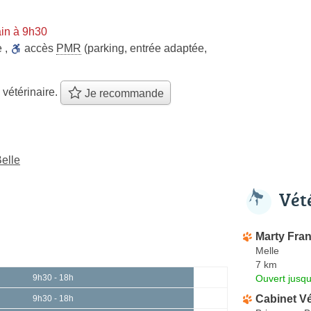
in à 9h30
e
,
accès
PMR
(parking, entrée adaptée,
 vétérinaire.
Je recommande
Belle
Vét
Marty Fra
Melle
7 km
Ouvert jusq
9h30 - 18h
Cabinet Vé
9h30 - 18h