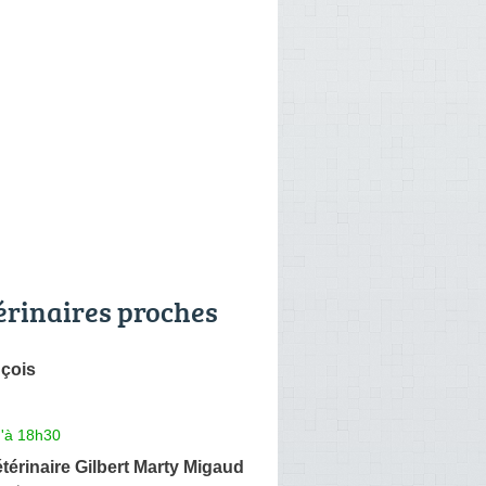
érinaires proches
nçois
u'à 18h30
térinaire Gilbert Marty Migaud