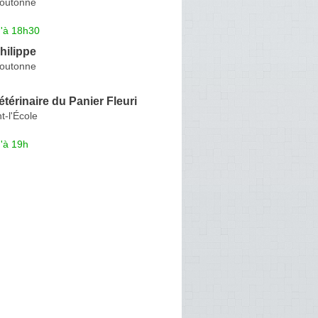
Boutonne
u'à 18h30
ilippe
Boutonne
étérinaire du Panier Fleuri
t-l'École
'à 19h