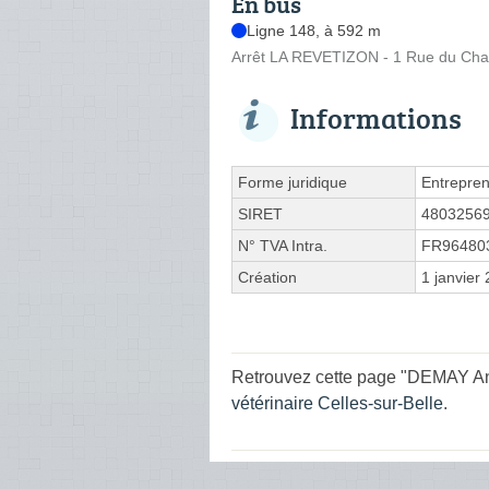
En bus
Ligne 148, à 592 m
Arrêt LA REVETIZON - 1 Rue du Ch
Informations
Forme juridique
Entrepren
SIRET
4803256
N° TVA Intra.
FR96480
Création
1 janvier
Retrouvez cette page "DEMAY An
vétérinaire Celles-sur-Belle
.