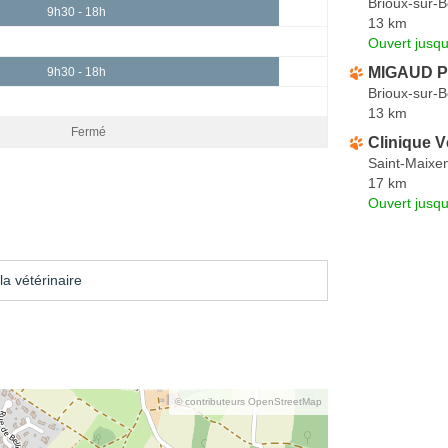
Brioux-sur-
9h30 - 18h
13 km
Ouvert jusq
MIGAUD Ph
9h30 - 18h
Brioux-sur-
13 km
Fermé
Clinique V
Saint-Maixen
17 km
Ouvert jusqu
a vétérinaire
© contributeurs OpenStreetMap