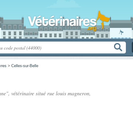
vres
>
Celles-sur-Belle
e", vétérinaire situé
rue louis magneron
,