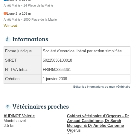
Arrêt Mairie - 14 Place de la Mairie
Ligne 2, à 109 m
Arrêt Mairie - 1000 Place de la Mairie
Voir tout
Informations
Forme juridique
Société d'exercice libéral par action simplifiée
SIRET
50225836100018
N° TVA Intra.
FR84502258361
Création
1 janvier 2008
Éditer les informations de mon vétérinaire
Vétérinaires proches
AUDINOT Valérie
Cabinet vétérinaire d'Orgerus - Dr
Montchauvet
Arnaud Castiglione, Dr Sarah
3.5 km
Menager & Dr Amélie Canonne
Orgerus