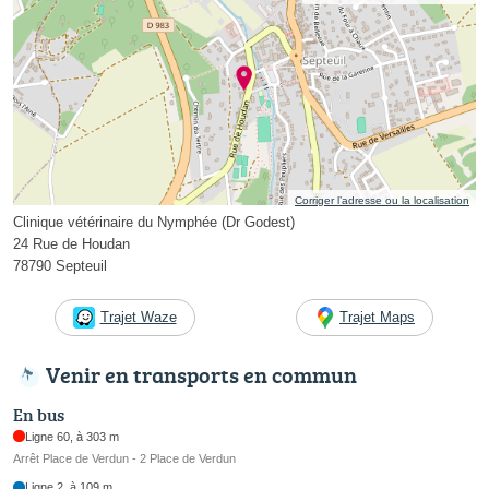
Corriger l’adresse ou la localisation
Clinique vétérinaire du Nymphée (Dr Godest)
24 Rue de Houdan
78790 Septeuil
Trajet Waze
Trajet Maps
Venir en transports en commun
En bus
Ligne 60, à 303 m
Arrêt Place de Verdun - 2 Place de Verdun
Ligne 2, à 109 m