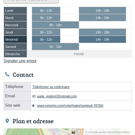
Lundi
9h - 12h
14h - 19h
Mardi
9h - 12h
14h - 19h
Mercredi
9h - 14h
Jeudi
9h - 12h
14h - 19h
Vendredi
9h - 12h
14h - 19h
Samedi
9h - 14h
Dimanche
Fermé
Signaler une erreur
Contact
Téléphone
Téléphoner au vétérinaire
Email
aude_godestⓐhotmail.com
Site web
www.vetorino.com/veterinaire/septeuil-78790/
Plan et adresse
© contributeurs OpenStreetMap