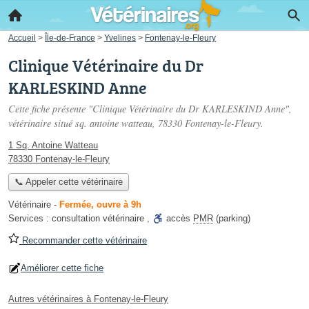
Accueil
>
Île-de-France
>
Yvelines
>
Fontenay-le-Fleury
Clinique Vétérinaire du Dr
KARLESKIND Anne
Cette fiche présente "Clinique Vétérinaire du Dr KARLESKIND Anne",
vétérinaire situé
sq. antoine watteau
, 78330 Fontenay-le-Fleury.
1 Sq. Antoine Watteau
78330 Fontenay-le-Fleury
📞 Appeler cette vétérinaire
Vétérinaire
-
Fermée, ouvre à 9h
Services :
consultation vétérinaire
,
accès
PMR
(parking)
Recommander cette vétérinaire
Améliorer cette fiche
Autres vétérinaires à Fontenay-le-Fleury