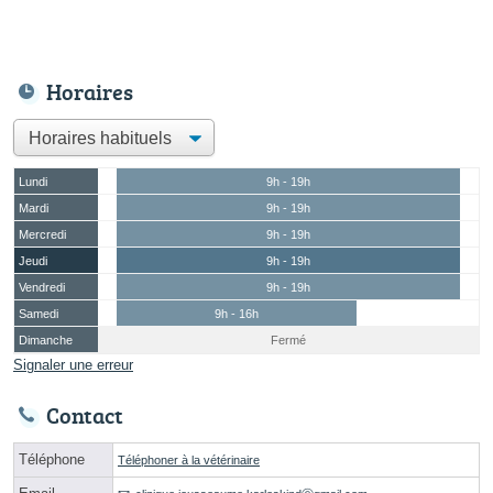
Horaires
Lundi
9h - 19h
Mardi
9h - 19h
Mercredi
9h - 19h
Jeudi
9h - 19h
Vendredi
9h - 19h
Samedi
9h - 16h
Dimanche
Fermé
Signaler une erreur
Contact
Téléphone
Téléphoner à la vétérinaire