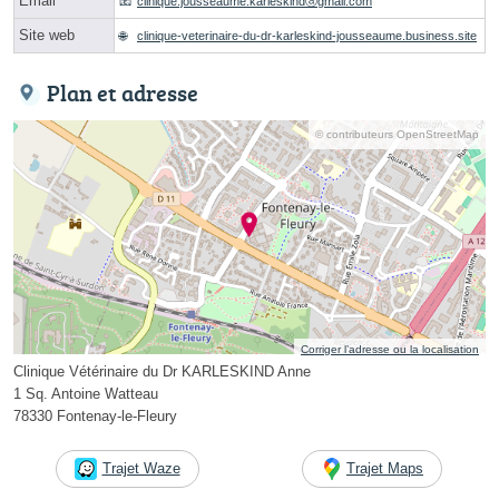
Email
clinique.jousseaume.karleskindⓐgmail.com
Site web
clinique-veterinaire-du-dr-karleskind-jousseaume.business.site
Plan et adresse
© contributeurs OpenStreetMap
Corriger l’adresse ou la localisation
Clinique Vétérinaire du Dr KARLESKIND Anne
1 Sq. Antoine Watteau
78330 Fontenay-le-Fleury
Trajet Waze
Trajet Maps