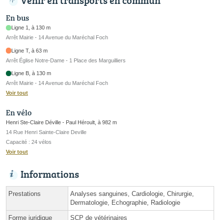
Venir en transports en commun
En bus
Ligne 1, à 130 m
Arrêt Mairie - 14 Avenue du Maréchal Foch
Ligne T, à 63 m
Arrêt Église Notre-Dame - 1 Place des Marguilliers
Ligne B, à 130 m
Arrêt Mairie - 14 Avenue du Maréchal Foch
Voir tout
En vélo
Henri Ste-Claire Déville - Paul Héroult, à 982 m
14 Rue Henri Sainte-Claire Deville
Capacité : 24 vélos
Voir tout
Informations
Prestations
Analyses sanguines, Cardiologie, Chirurgie,
Dermatologie, Echographie, Radiologie
Forme juridique
SCP de vétérinaires