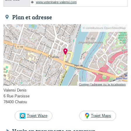
www.veterinaire-valensi.com
Plan et adresse
© contributeurs OpenStreetMap
Corriger l’adresse ou la localisation
Valensi Denis
6 Rue Paroisse
78400 Chatou
Trajet Waze
Trajet Maps