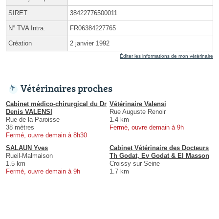
SIRET
38422776500011
N° TVA Intra.
FR06384227765
Création
2 janvier 1992
Éditer les informations de mon vétérinaire
Vétérinaires proches
Cabinet médico-chirurgical du Dr
Vétérinaire Valensi
Denis VALENSI
Rue Auguste Renoir
Rue de la Paroisse
1.4 km
38 mètres
Fermé, ouvre demain à 9h
Fermé, ouvre demain à 8h30
SALAUN Yves
Cabinet Vétérinaire des Docteurs
Rueil-Malmaison
Th Godat, Ev Godat & El Masson
1.5 km
Croissy-sur-Seine
Fermé, ouvre demain à 9h
1.7 km