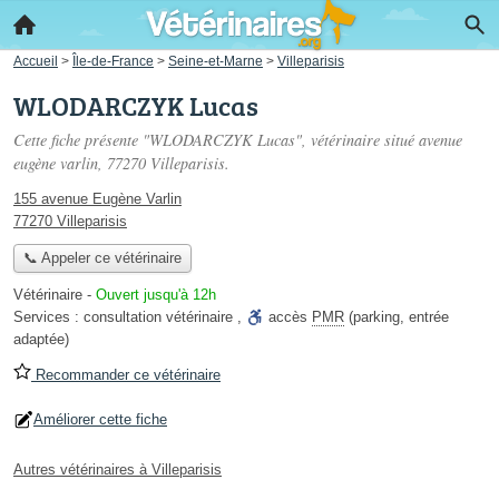
Accueil
>
Île-de-France
>
Seine-et-Marne
>
Villeparisis
WLODARCZYK Lucas
Cette fiche présente "WLODARCZYK Lucas", vétérinaire situé
avenue
eugène varlin
, 77270 Villeparisis.
155 avenue Eugène Varlin
77270 Villeparisis
📞 Appeler ce vétérinaire
Vétérinaire
-
Ouvert jusqu'à 12h
Services :
consultation vétérinaire
,
accès
PMR
(parking, entrée
adaptée)
Recommander ce vétérinaire
Améliorer cette fiche
Autres vétérinaires à Villeparisis