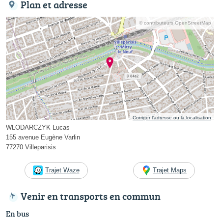
Plan et adresse
© contributeurs OpenStreetMap
Corriger l’adresse ou la localisation
WLODARCZYK Lucas
155 avenue Eugène Varlin
77270 Villeparisis
Trajet Waze
Trajet Maps
Venir en transports en commun
En bus