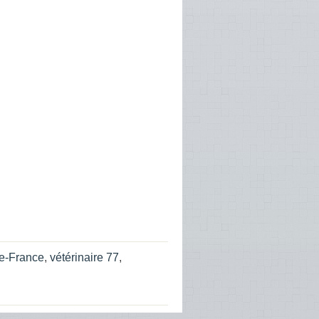
de-France
,
vétérinaire 77
,