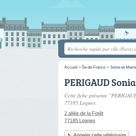
Accueil
>
Île-de-France
>
Seine-et-Marn
PERIGAUD Sonia
Cette fiche présente "PERIGAUD
77185 Lognes.
2 allée de la Forêt
77185 Lognes
📞 Appeler cette vétérinaire