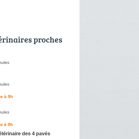
érinaires proches
ules
ules
e à 9h
ules
e à 9h
étérinaire des 4 pavés