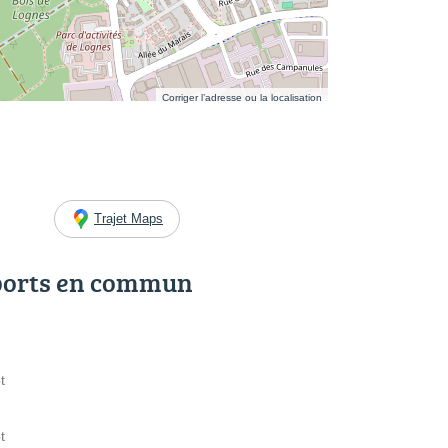
Corriger l’adresse ou la localisation
Trajet Maps
ports en commun
t
t