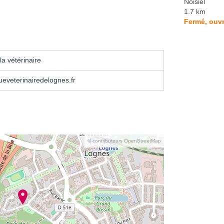
Noisiel
1.7 km
Fermé, ouvr
a vétérinaire
ueveterinairedelognes.fr
© contributeurs OpenStreetMap