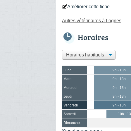
Améliorer cette fiche
Autres vétérinaires à Lognes
Horaires
Lundi
9h - 13h
Mardi
9h - 13h
Mercredi
9h - 13h
Jeudi
9h - 13h
Vendredi
9h - 13h
Samedi
10h - 1
Dimanche
Signaler une erreur