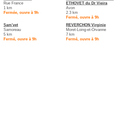
Rue France
ETHOVET du Dr Vieira
1 km
Avon
Fermée, ouvre à 9h
2.3 km
Fermé, ouvre à 9h
Sam'vet
REVERCHON Virginie
Samoreau
Moret-Loing-et-Orvanne
5 km
7 km
Fermé, ouvre à 9h
Fermé, ouvre à 9h