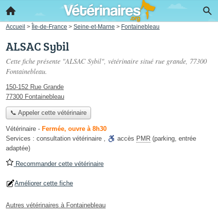
Accueil
>
Île-de-France
>
Seine-et-Marne
>
Fontainebleau
ALSAC Sybil
Cette fiche présente "ALSAC Sybil", vétérinaire situé
rue grande
, 77300
Fontainebleau.
150-152 Rue Grande
77300 Fontainebleau
📞 Appeler cette vétérinaire
Vétérinaire
-
Fermée, ouvre à 8h30
Services :
consultation vétérinaire
,
accès
PMR
(parking, entrée
adaptée)
Recommander cette vétérinaire
Améliorer cette fiche
Autres vétérinaires à Fontainebleau