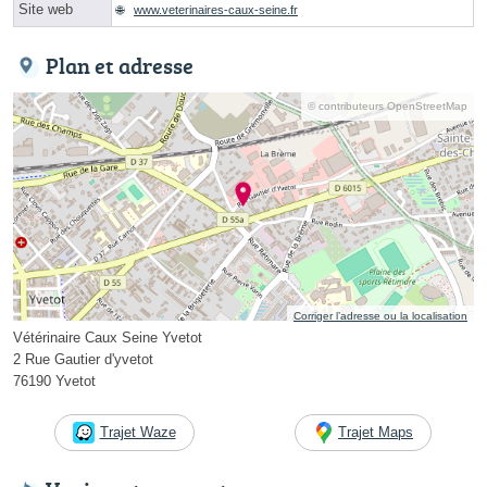
Site web
www.veterinaires-caux-seine.fr
Plan et adresse
© contributeurs OpenStreetMap
Corriger l’adresse ou la localisation
Vétérinaire Caux Seine Yvetot
2 Rue Gautier d'yvetot
76190 Yvetot
Trajet Waze
Trajet Maps