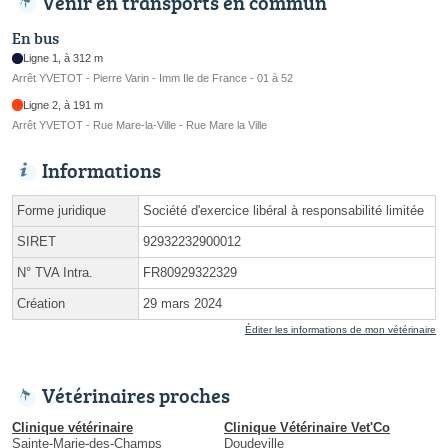
Venir en transports en commun
En bus
Ligne 1, à 312 m
Arrêt YVETOT - Pierre Varin - Imm Ile de France - 01 à 52
Ligne 2, à 191 m
Arrêt YVETOT - Rue Mare-la-Ville - Rue Mare la Ville
Informations
Forme juridique
Société d'exercice libéral à responsabilité limitée
SIRET
92932232900012
N° TVA Intra.
FR80929322329
Création
29 mars 2024
Éditer les informations de mon vétérinaire
Vétérinaires proches
Clinique vétérinaire
Clinique Vétérinaire Vet'Co
Sainte-Marie-des-Champs
Doudeville