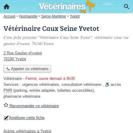
Accueil
>
Normandie
>
Seine-Maritime
>
Yvetot
Vétérinaire Caux Seine Yvetot
Cette fiche présente "Vétérinaire Caux Seine Yvetot", vétérinaire situé
rue
gautier d'yvetot
, 76190 Yvetot.
2 Rue Gautier d'yvetot
76190 Yvetot
📞 Appeler ce vétérinaire
Vétérinaire
-
Fermé, ouvre demain à 8h30
Services :
urgences vétérinaires
,
consultation vétérinaire
,
accès
PMR
(parking, entrée adaptée, toilettes accessibles)
,
pharmacie vétérinaire
Recommander ce vétérinaire
Améliorer cette fiche
Autres vétérinaires à Yvetot