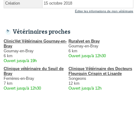
Création
15 octobre 2018
Éditer les informations de mon vétérinaire
Vétérinaires proches
ClinicVet Vétérinaire Gournay-en-
Ruralvet en Bray
Bray
Gournay-en-Bray
Gournay-en-Bray
6 km
6 km
Ouvert jusqu'à 12h30
Ouvert jusqu'à 19h
Clinique vétérinaire du Seuil de
Clinique Vétérinaire des Docteurs
Bray
Fleurquin Crispin et Lisarde
Ferrières-en-Bray
Songeons
7 km
12 km
Ouvert jusqu'à 12h30
Ouvert jusqu'à 12h