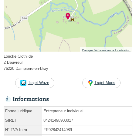
Corriger l’adresse ou la localisation
Loncke Clothilde
2 Beuvreuil
76220 Dampierre-en-Bray
Trajet Waze
Trajet Maps
Informations
Forme juridique
Entrepreneur individuel
SIRET
84241498900017
N° TVA Intra.
FR92842414989