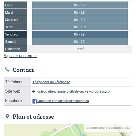
Lundi
8h - 19h
Mardi
8h - 19h
Mercredi
8h - 19h
Jeudi
8h - 19h
Vendredi
8h - 19h
Samedi
8h - 19h
Dimanche
Fermé
Signaler une erreur
Contact
Téléphone
Téléphoner au vétérinaire
Site web
osteopatheanimalierclothildeloncke.wordpress.com
Facebook
facebook.com/clothildelonckeosteo
Plan et adresse
© contributeurs OpenStreetMap