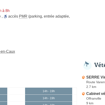
n à 8h
e
,
accès
PMR
(parking, entrée adaptée,
e-en-Caux
Vét
SERRE Vir
Route Varenv
2.7 km
14h - 19h
Cabinet vé
Offranville
14h - 19h
9 km