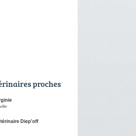
érinaires proches
ginie
ille
térinaire Diep'off