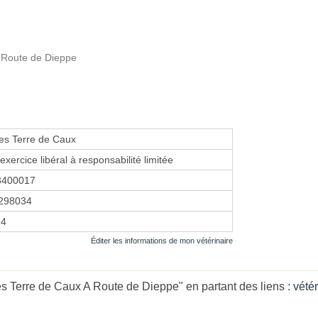
s Route de Dieppe
res Terre de Caux
exercice libéral à responsabilité limitée
3400017
298034
14
Éditer les informations de mon vétérinaire
es Terre de Caux A Route de Dieppe" en partant des liens :
vété