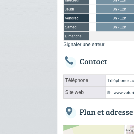
Mercredi
8h - 12h
Jeudi
8h - 12h
Vendredi
8h - 12h
Samedi
8h - 12h
Dimanche
Signaler une erreur
Contact
Téléphone
Téléphoner au
Site web
www.veter
Plan et adresse