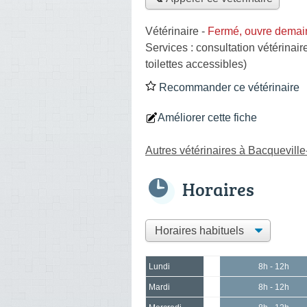
Vétérinaire
-
Fermé, ouvre demai
Services :
consultation vétérinair
toilettes accessibles)
Recommander ce vétérinaire
Améliorer cette fiche
Autres vétérinaires à Bacquevill
Horaires
Lundi
8h - 12h
Mardi
8h - 12h