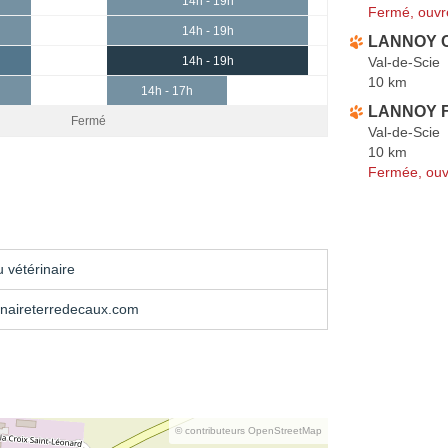
14h - 19h
Fermé, ouvr
14h - 19h
LANNOY C
Val-de-Scie
14h - 19h
10 km
14h - 17h
LANNOY F
Fermé
Val-de-Scie
10 km
Fermée, ouv
 vétérinaire
inaireterredecaux.com
© contributeurs OpenStreetMap