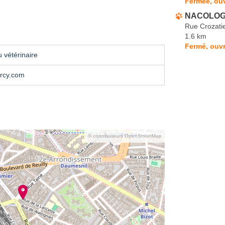
Fermée, ouv
NACOLOGIE
Rue Crozati
1.6 km
Fermé, ouvr
 vétérinaire
rcy.com
© contributeurs OpenStreetMap