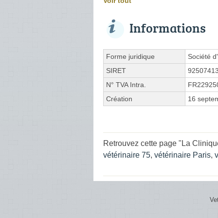
Voir tout
Informations
Forme juridique
Société d'
SIRET
9250741
N° TVA Intra.
FR22925
Création
16 septe
Retrouvez cette page "La Clinique
vétérinaire 75
,
vétérinaire Paris
,
Ve