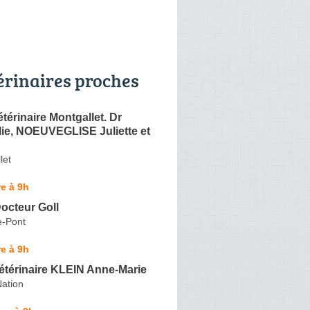
érinaires proches
étérinaire Montgallet. Dr
ie, NOEUVEGLISE Juliette et
let
e à 9h
Docteur Goll
e-Pont
e à 9h
étérinaire KLEIN Anne-Marie
Nation