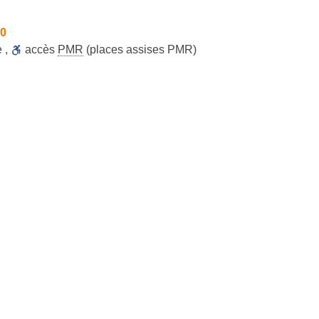
30
e
,
accès
PMR
(places assises PMR)