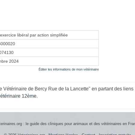
exercice libéral par action simplifiée
3000020
074130
mbre 2024
Éditer les informations de mon vétérinaire
 Vétérinaire de Bercy Rue de la Lancette" en partant des liens 
vétérinaire 12ème
.
terinaires.org : le guide des cliniques pour animaux et des vétérinaires en Fra