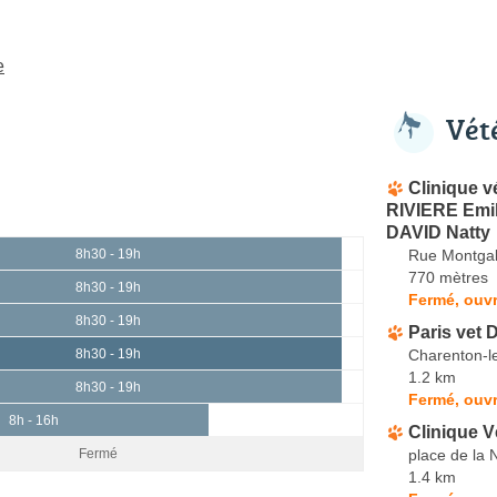
e
Vét
Clinique v
RIVIERE Emil
DAVID Natty
Rue Montgal
8h30 - 19h
770 mètres
8h30 - 19h
Fermé, ouvr
8h30 - 19h
Paris vet 
Charenton-l
8h30 - 19h
1.2 km
8h30 - 19h
Fermé, ouvr
8h - 16h
Clinique V
place de la 
Fermé
1.4 km