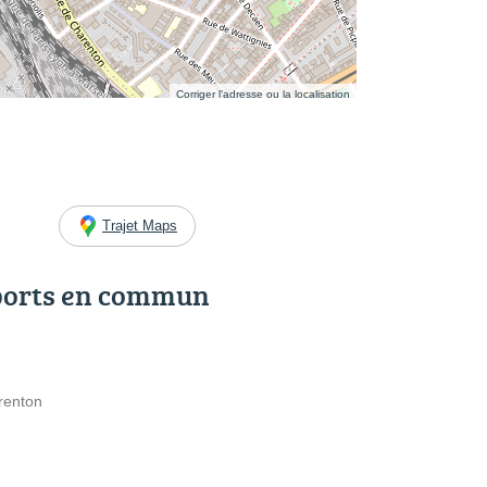
Corriger l’adresse ou la localisation
Trajet Maps
ports en commun
renton