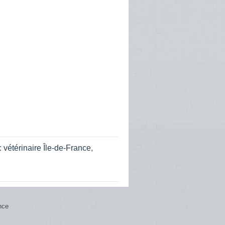
:
vétérinaire Île-de-France
,
nce