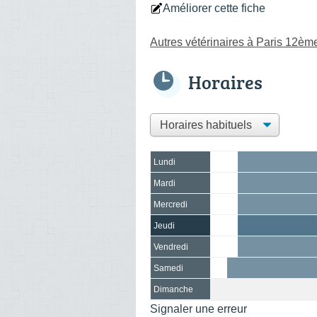
Améliorer cette fiche
Autres vétérinaires à Paris 12èm
Horaires
Lundi
Mardi
Mercredi
Jeudi
Vendredi
Samedi
Dimanche
Signaler une erreur