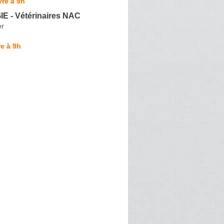
re à 9h
 - Vétérinaires NAC
er
e à 9h