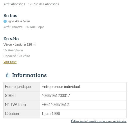
Arrêt Abbesses - 17 Rue des Abbesses
En bus
Ligne 40, à 59 m
Arrêt Tholoze - 36 Rue Lepic
En vélo
Véron - Lepic, à 126 m
35 Rue Véron
Capacité : 23 vélos
Voir tout
Informations
Forme juridique
Entrepreneur individuel
SIRET
40867951200017
N° TVA Intra.
FR64408679512
Création
1 juin 1996
Éditer les informations de mon vétérinaire