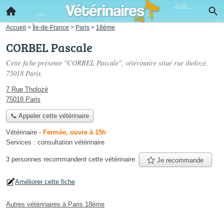
Accueil
>
Île-de-France
>
Paris
>
18ème
CORBEL Pascale
Cette fiche présente "CORBEL Pascale", vétérinaire situé
rue tholozé
,
75018 Paris.
7 Rue Tholozé
75018 Paris
📞 Appeler cette vétérinaire
Vétérinaire
-
Fermée, ouvre à 15h
Services :
consultation vétérinaire
3 personnes
recommandent
cette vétérinaire.
Je recommande
Améliorer cette fiche
Autres vétérinaires à Paris 18ème