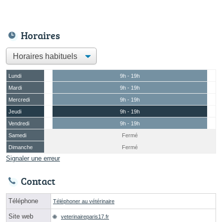
Horaires
Lundi
9h - 19h
Mardi
9h - 19h
Mercredi
9h - 19h
Jeudi
9h - 19h
Vendredi
9h - 19h
Samedi
Fermé
Dimanche
Fermé
Signaler une erreur
Contact
Téléphone
Téléphoner au vétérinaire
Site web
veterinaireparis17.fr