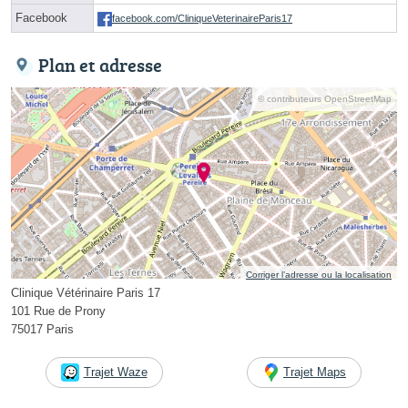
Facebook
facebook.com/CliniqueVeterinaireParis17
Plan et adresse
© contributeurs OpenStreetMap
Corriger l’adresse ou la localisation
Clinique Vétérinaire Paris 17
101 Rue de Prony
75017 Paris
Trajet Waze
Trajet Maps