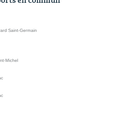
vard Saint-Germain
nt-Michel
ac
ac