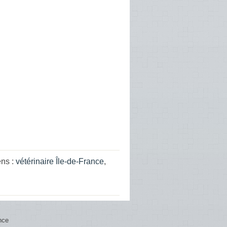
ens :
vétérinaire Île-de-France
,
nce