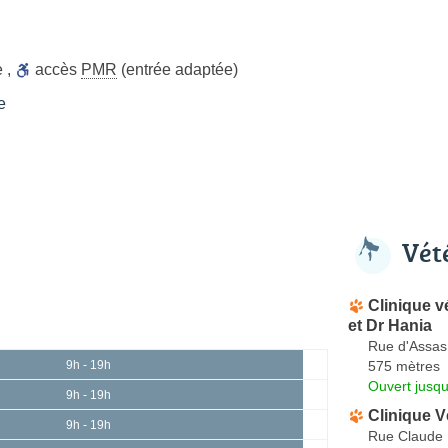
e
,
accès
PMR
(entrée adaptée)
e
Vét
Clinique v
et Dr Hania
Rue d'Assas
575 mètres
9h - 19h
Ouvert jusqu
9h - 19h
Clinique V
9h - 19h
Rue Claude 