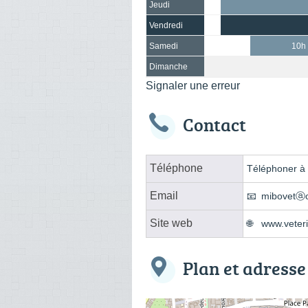
Jeudi
Vendredi
Samedi
10h 
Dimanche
Signaler une erreur
Contact
Téléphone
Téléphoner à l
Email
mibovetⓐo
Site web
www.veteri
Plan et adresse