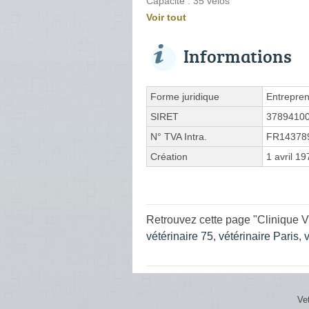
Capacité : 35 vélos
Voir tout
Informations
Forme juridique
Entrepren
SIRET
3789410
N° TVA Intra.
FR14378
Création
1 avril 19
Retrouvez cette page "Clinique V
vétérinaire 75
,
vétérinaire Paris
,
Ve