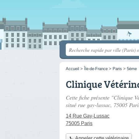
Accueil
>
Île-de-France
>
Paris
>
5ème
Clinique Vétérin
Cette fiche présente "Clinique V
situé
rue gay-lussac
, 75005 Pari
14 Rue Gay-Lussac
75005 Paris
📞 Appeler cette vétérinaire