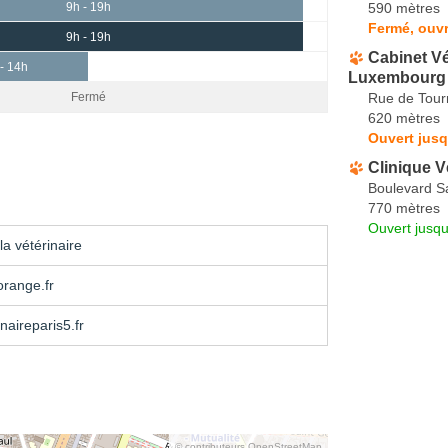
590 mètres
9h - 19h
Fermé, ouvr
9h - 19h
Cabinet Vé
- 14h
Luxembourg
Rue de Tou
Fermé
620 mètres
Ouvert jusq
Clinique V
Boulevard S
770 mètres
Ouvert jusqu
a vétérinaire
range.fr
naireparis5.fr
© contributeurs OpenStreetMap