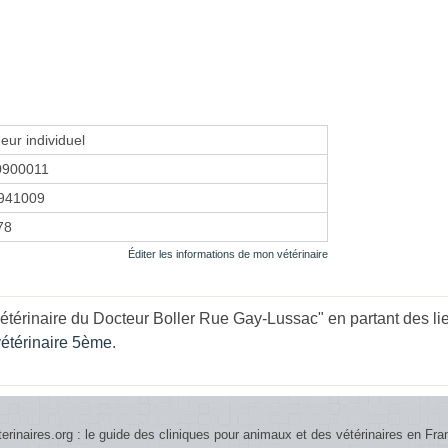
eur individuel
0900011
941009
78
Éditer les informations de mon vétérinaire
étérinaire du Docteur Boller Rue Gay-Lussac" en partant des li
vétérinaire 5ème
.
terinaires.org : le guide des cliniques pour animaux et des vétérinaires en Fra