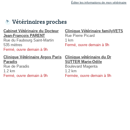
Éditer les informations de mon vétérinaire
Vétérinaires proches
Cabinet Vétérinaire du Docteur
Clinique Vétérinaire familyVETS
Jean-François PARENT
Rue Pierre Picard
Rue du Faubourg Saint-Martin
1 km
535 mètres
Fermé, ouvre demain à 9h
Fermé, ouvre demain à 9h
Clinique Vétérinaire Argos Paris
Clinique vétérinaire du Dr
Paradis
SUTTER Marie-Odile
Rue de Paradis
Boulevard Magenta
1.2 km
1.2 km
Fermé, ouvre demain à 9h
Fermée, ouvre demain à 9h