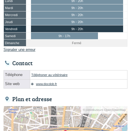
Lundi
9h - 20h
Mardi
9h - 20h
Mercredi
9h - 20h
Jeudi
9h - 20h
Vendredi
9h - 20h
Samedi
9h - 17h
Dimanche
Fermé
Signaler une erreur
Contact
Téléphone
Téléphoner au vétérinaire
Site web
www.docdob.fr
Plan et adresse
© contributeurs OpenStreetMap