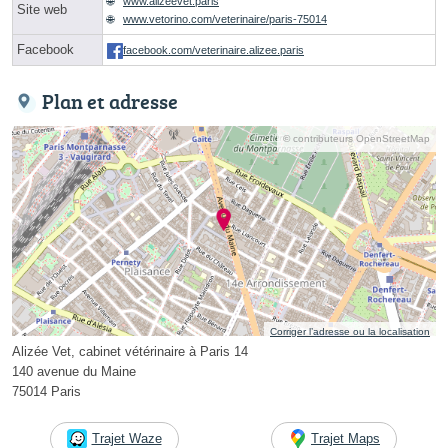
www.alizeevet.paris
Site web
www.vetorino.com/veterinaire/paris-75014
Facebook
facebook.com/veterinaire.alizee.paris
Plan et adresse
© contributeurs OpenStreetMap
Corriger l’adresse ou la localisation
Alizée Vet, cabinet vétérinaire à Paris 14
140 avenue du Maine
75014 Paris
Trajet Waze
Trajet Maps