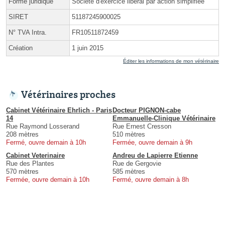
Forme juridique
Société d'exercice libéral par action simplifiée
SIRET
51187245900025
N° TVA Intra.
FR10511872459
Création
1 juin 2015
Éditer les informations de mon vétérinaire
Vétérinaires proches
Cabinet Vétérinaire Ehrlich - Paris
Docteur PIGNON-cabe
14
Emmanuelle-Clinique Vétérinaire
Rue Raymond Losserand
Rue Ernest Cresson
208 mètres
510 mètres
Fermé, ouvre demain à 10h
Fermée, ouvre demain à 9h
Cabinet Veterinaire
Andreu de Lapierre Etienne
Rue des Plantes
Rue de Gergovie
570 mètres
585 mètres
Fermée, ouvre demain à 10h
Fermé, ouvre demain à 8h