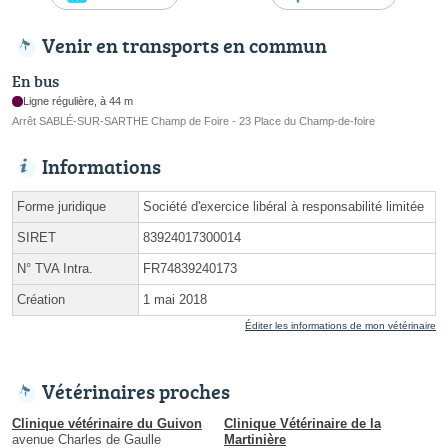
Venir en transports en commun
En bus
Ligne régulière, à 44 m
Arrêt SABLÉ-SUR-SARTHE Champ de Foire - 23 Place du Champ-de-foire
Informations
Forme juridique
Société d'exercice libéral à responsabilité limitée
SIRET
83924017300014
N° TVA Intra.
FR74839240173
Création
1 mai 2018
Éditer les informations de mon vétérinaire
Vétérinaires proches
Clinique vétérinaire du Guivon
Clinique Vétérinaire de la
avenue Charles de Gaulle
Martinière