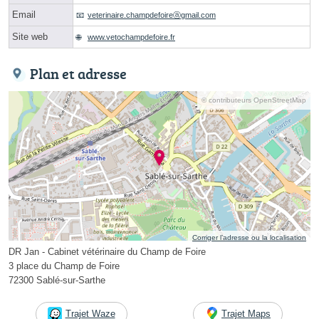
Email
veterinaire.champdefoireⓐgmail.com
Site web
www.vetochampdefoire.fr
Plan et adresse
© contributeurs OpenStreetMap
Corriger l’adresse ou la localisation
DR Jan - Cabinet vétérinaire du Champ de Foire
3 place du Champ de Foire
72300 Sablé-sur-Sarthe
Trajet Waze
Trajet Maps