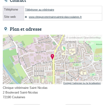
Contact
Téléphone
Téléphoner au vétérinaire
Site web
www.cliniqueveterinairesaintnicolascoulaines.fr
Plan et adresse
© contributeurs OpenStreetMap
Corriger l’adresse ou la localisation
Clinique vétérinaire Saint Nicolas
2 Boulevard Saint-Nicolas
72190 Coulaines