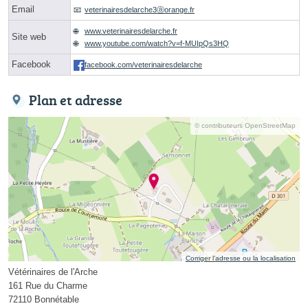
Email
veterinairesdelarche3ⓐorange.fr
www.veterinairesdelarche.fr
Site web
www.youtube.com/watch?v=f-MUIpQs3HQ
Facebook
facebook.com/veterinairesdelarche
Plan et adresse
© contributeurs OpenStreetMap
Corriger l’adresse ou la localisation
Vétérinaires de l'Arche
161 Rue du Charme
72110 Bonnétable