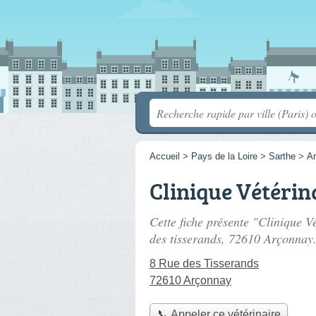
Accueil
>
Pays de la Loire
>
Sarthe
>
A
Clinique Vétérin
Cette fiche présente "Clinique V
des tisserands
, 72610 Arçonnay
8 Rue des Tisserands
72610 Arçonnay
📞 Appeler ce vétérinaire