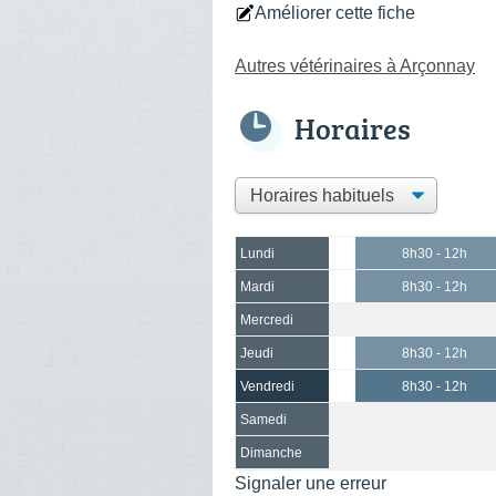
Améliorer cette fiche
Autres vétérinaires à Arçonnay
Horaires
Lundi
8h30 - 12h
Mardi
8h30 - 12h
Mercredi
Jeudi
8h30 - 12h
Vendredi
8h30 - 12h
Samedi
Dimanche
Signaler une erreur