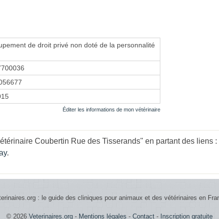
upement de droit privé non doté de la personnalité
7700036
056677
2015
Éditer les informations de mon vétérinaire
étérinaire Coubertin Rue des Tisserands" en partant des liens :
ay
.
terinaires.org : le guide des cliniques pour animaux et des vétérinaires en Fra
© 2026
Veterinaires.org
-
Mentions légales
-
Contact
-
Inscription gratuite