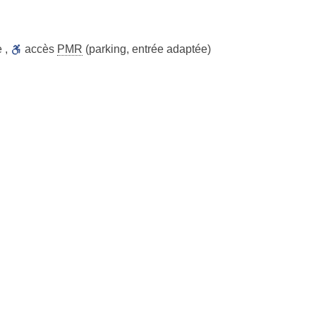
e
,
accès
PMR
(parking, entrée adaptée)