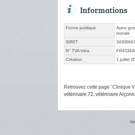
Informations
Forme juridique
Autre gro
morale
SIRET
3430566
N° TVA Intra.
FR43343
Création
1 juillet 
Retrouvez cette page "Clinique V
vétérinaire 72
,
vétérinaire Arçonn
Ve