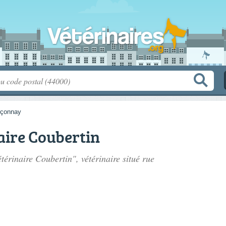
rçonnay
aire Coubertin
étérinaire Coubertin", vétérinaire situé
rue
.