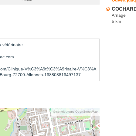
COCHARD 
Arnage
6 km
 vétérinaire
nac.com
.com/Clinique-V%C3%A9t%C3%A9rinaire-V%C3%A
-Bourg-72700-Allonnes-168808816497137
© contributeurs OpenStreetMap