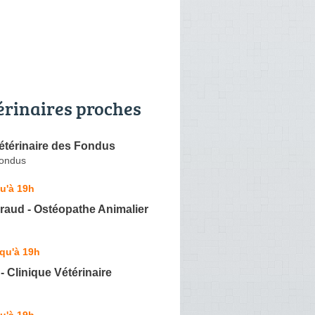
érinaires proches
étérinaire des Fondus
Fondus
u'à 19h
raud - Ostéopathe Animalier
qu'à 19h
- Clinique Vétérinaire
u'à 19h