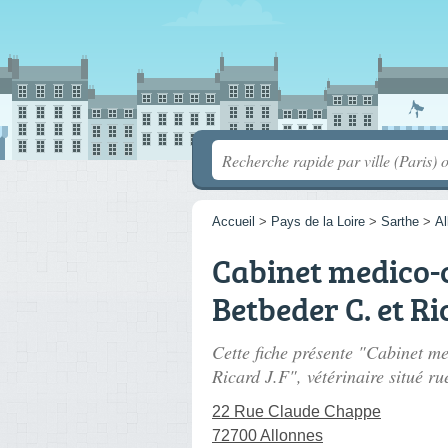
Accueil
>
Pays de la Loire
>
Sarthe
>
Al
Cabinet medico-c
Betbeder C. et Ri
Cette fiche présente "Cabinet me
Ricard J.F", vétérinaire situé
ru
22 Rue Claude Chappe
72700 Allonnes