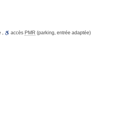
e
,
accès
PMR
(parking, entrée adaptée)