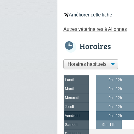
Améliorer cette fiche
Autres vétérinaires à Allonnes
Horaires
Lundi
9h - 12h
Mardi
9h - 12h
Mercredi
9h - 12h
Jeudi
9h - 12h
Vendredi
9h - 12h
Samedi
9h - 11h
Dimanche