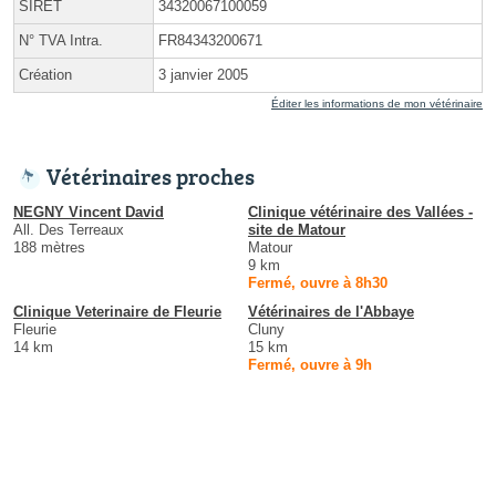
SIRET
34320067100059
N° TVA Intra.
FR84343200671
Création
3 janvier 2005
Éditer les informations de mon vétérinaire
Vétérinaires proches
NEGNY Vincent David
Clinique vétérinaire des Vallées -
All. Des Terreaux
site de Matour
188 mètres
Matour
9 km
Fermé, ouvre à 8h30
Clinique Veterinaire de Fleurie
Vétérinaires de l'Abbaye
Fleurie
Cluny
14 km
15 km
Fermé, ouvre à 9h