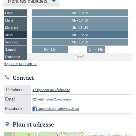
Lundi
8h - 18h30
Mardi
8h - 18h30
Mercredi
8h - 18h30
Jeudi
8h - 18h30
Vendredi
8h - 18h30
Samedi
8h - 12h
14h - 16h
Dimanche
Fermé
Signaler une erreur
Contact
Téléphone
Téléphoner au vétérinaire
Email
vetomatourⓐwanadoo.fr
Facebook
facebook.com/clinvetvallees
Plan et adresse
© contributeurs OpenStreetMap