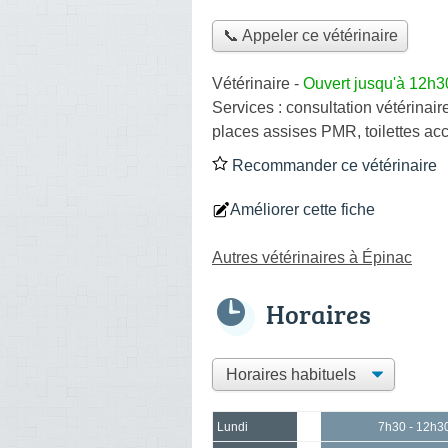
📞 Appeler ce vétérinaire
Vétérinaire
-
Ouvert jusqu'à 12h3
Services :
consultation vétérinair
places assises PMR, toilettes ac
Recommander ce vétérinaire
Améliorer cette fiche
Autres vétérinaires à Épinac
Horaires
Lundi
7h30 - 12h3