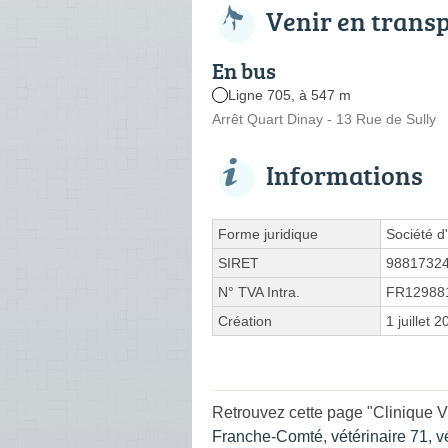
Venir en trans
En bus
Ligne 705, à 547 m
Arrêt Quart Dinay - 13 Rue de Sully
Informations
Forme juridique
Société d'
SIRET
9881732
N° TVA Intra.
FR12988
Création
1 juillet 
Retrouvez cette page "Clinique 
Franche-Comté
,
vétérinaire 71
,
v