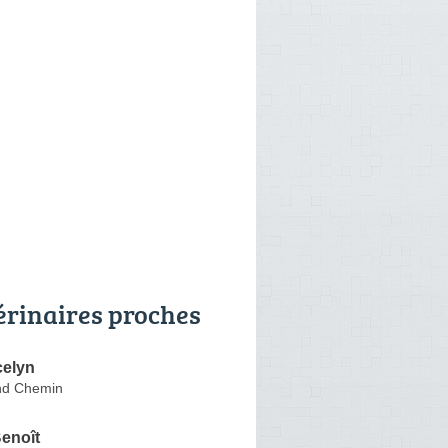
érinaires proches
elyn
nd Chemin
enoît