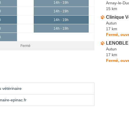
Arnay-le-Du
0
14h - 19h
15 km
0
14h - 19h
Clinique V
0
14h - 19h
Autun
17 km
0
14h - 19h
Fermé, ouvr
0
LENOBLE 
Fermé
Autun
17 km
Fermé, ouvr
 vétérinaire
naire-epinac.fr