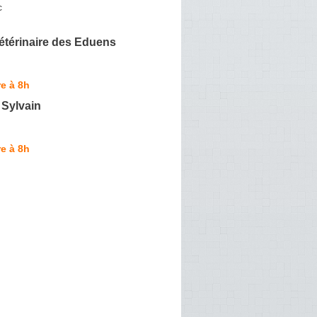
c
étérinaire des Eduens
e à 8h
Sylvain
e à 8h