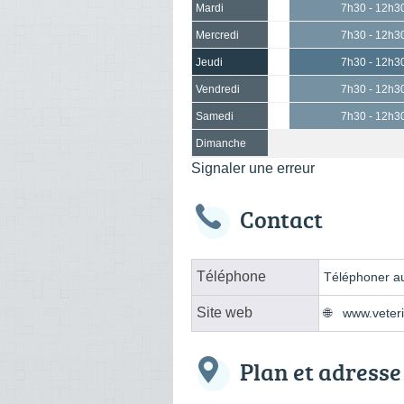
Mardi
7h30 - 12h3
Mercredi
7h30 - 12h3
Jeudi
7h30 - 12h3
Vendredi
7h30 - 12h3
Samedi
7h30 - 12h3
Dimanche
Signaler une erreur
Contact
Téléphone
Téléphoner au
Site web
www.veteri
Plan et adresse