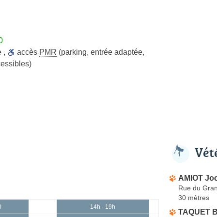
0
e
,
accès
PMR
(parking, entrée adaptée,
cessibles)
Vét
AMIOT Joc
Rue du Gra
30 mètres
0
14h - 19h
TAQUET B