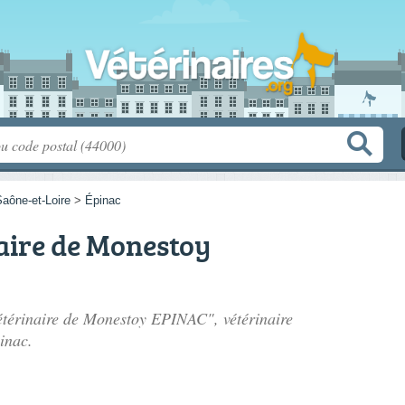
aône-et-Loire
>
Épinac
aire de Monestoy
Vétérinaire de Monestoy EPINAC", vétérinaire
inac.