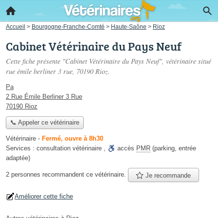
Accueil
>
Bourgogne-Franche-Comté
>
Haute-Saône
>
Rioz
Cabinet Vétérinaire du Pays Neuf
Cette fiche présente "Cabinet Vétérinaire du Pays Neuf", vétérinaire situé
rue émile berliner 3 rue
, 70190 Rioz.
Pa
2 Rue Émile Berliner 3 Rue
70190 Rioz
📞 Appeler ce vétérinaire
Vétérinaire
-
Fermé, ouvre à 8h30
Services :
consultation vétérinaire
,
accès
PMR
(parking, entrée
adaptée)
2 personnes
recommandent
ce vétérinaire.
Je recommande
Améliorer cette fiche