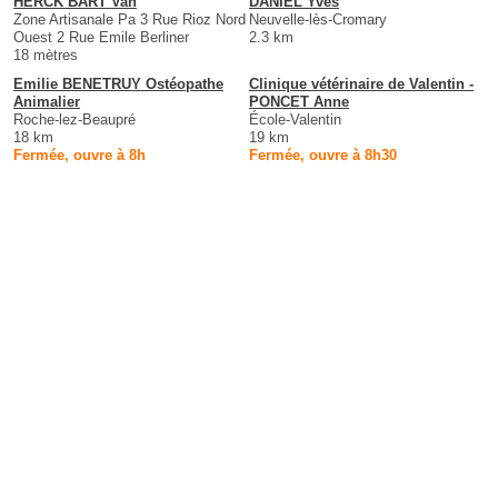
HERCK BART Van
DANIEL Yves
Zone Artisanale Pa 3 Rue Rioz Nord
Neuvelle-lès-Cromary
Ouest 2 Rue Emile Berliner
2.3 km
18 mètres
Emilie BENETRUY Ostéopathe
Clinique vétérinaire de Valentin -
Animalier
PONCET Anne
Roche-lez-Beaupré
École-Valentin
18 km
19 km
Fermée, ouvre à 8h
Fermée, ouvre à 8h30