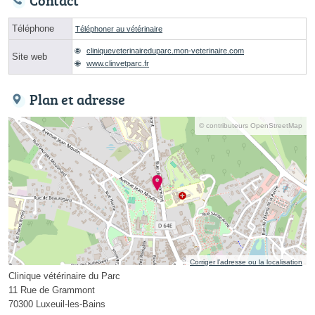
Contact
Téléphone
Téléphoner au vétérinaire
cliniqueveterinaireduparc.mon-veterinaire.com
Site web
www.clinvetparc.fr
Plan et adresse
© contributeurs OpenStreetMap
Corriger l’adresse ou la localisation
Clinique vétérinaire du Parc
11 Rue de Grammont
70300 Luxeuil-les-Bains