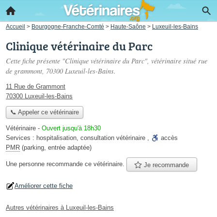
Accueil
>
Bourgogne-Franche-Comté
>
Haute-Saône
>
Luxeuil-les-Bains
Clinique vétérinaire du Parc
Cette fiche présente "Clinique vétérinaire du Parc", vétérinaire situé
rue
de grammont
, 70300 Luxeuil-les-Bains.
11 Rue de Grammont
70300 Luxeuil-les-Bains
📞 Appeler ce vétérinaire
Vétérinaire
-
Ouvert jusqu'à 18h30
Services :
hospitalisation
,
consultation vétérinaire
,
accès
PMR
(parking, entrée adaptée)
Une personne
recommande
ce vétérinaire.
Je recommande
Améliorer cette fiche
Autres vétérinaires à Luxeuil-les-Bains