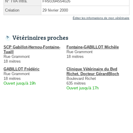
N° TVA Intra.
FR93394554026
Création
29 février 2000
Éditer les informations de mon vétérinaire
Vétérinaires proches
SCP Gabillot-Hernou-Fontaine-
Fontaine-GABILLOT Michèle
Tuaill
Rue Grammont
Rue Grammont
18 mètres
18 mètres
GABILLOT Frédéric
Clinique Vétérinaire du Bvd
Rue Grammont
Richet. Docteur GérardBloch
18 mètres
Boulevard Richet
Ouvert jusqu'à 19h
635 mètres
Ouvert jusqu'à 17h