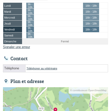
9h -
Lundi
16h - 18h
10h
9h -
Mardi
16h - 18h
10h
9h -
Mercredi
16h - 18h
10h
9h -
Jeudi
16h - 18h
10h
9h -
Vendredi
16h - 18h
10h
9h -
Samedi
10h
Dimanche
Fermé
Signaler une erreur
Contact
Téléphone
Téléphoner au vétérinaire
Plan et adresse
© contributeurs OpenStreetMap