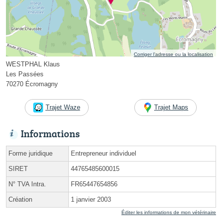
Corriger l’adresse ou la localisation
WESTPHAL Klaus
Les Passées
70270 Écromagny
Trajet Waze
Trajet Maps
Informations
Forme juridique
Entrepreneur individuel
SIRET
44765485600015
N° TVA Intra.
FR65447654856
Création
1 janvier 2003
Éditer les informations de mon vétérinaire