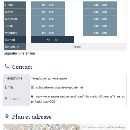
Lundi
8h - 12h
14h - 18h
Mardi
8h - 12h
14h - 18h
Mercredi
8h - 12h
14h - 18h
Jeudi
8h - 12h
14h - 18h
Vendredi
8h - 12h
14h - 18h
Samedi
8h - 13h
Dimanche
Fermé
Signaler une erreur
Contact
Téléphone
Téléphoner au vétérinaire
Email
schnoebelen.virginieⓐlaposte.net
www.veterinairesaintbernard.com/Information/OpeningTimes.as
Site web
px?address=003
Plan et adresse
© contributeurs OpenStreetMap