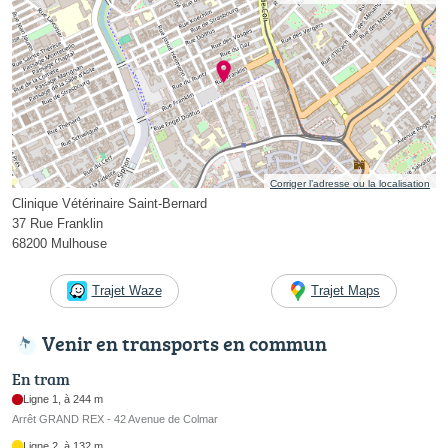
Corriger l’adresse ou la localisation
Clinique Vétérinaire Saint-Bernard
37 Rue Franklin
68200 Mulhouse
Trajet Waze
Trajet Maps
Venir en transports en commun
En tram
Ligne 1, à 244 m
Arrêt GRAND REX - 42 Avenue de Colmar
Ligne 2, à 132 m