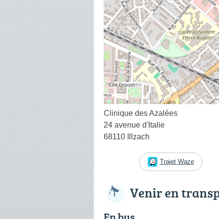
Clinique des Azalées
24 avenue d'Italie
68110 Illzach
Trajet Waze
Venir en trans
En bus