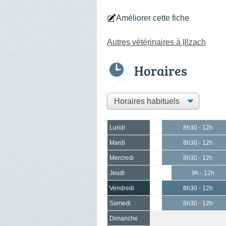
Améliorer cette fiche
Autres vétérinaires à Illzach
Horaires
Lundi
8h30 - 12h
Mardi
8h30 - 12h
Mercredi
8h30 - 12h
Jeudi
9h - 12h
Vendredi
8h30 - 12h
Samedi
8h30 - 12h
Dimanche