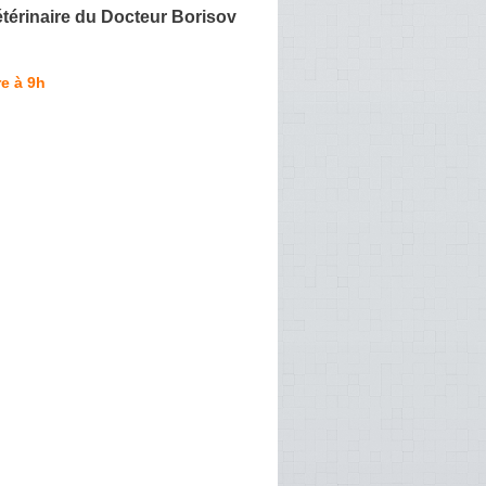
térinaire du Docteur Borisov
e à 9h