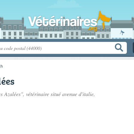
ch
lées
es Azalées", vétérinaire situé
avenue d'italie
,