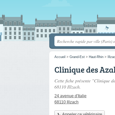
Accueil
>
Grand-Est
>
Haut-Rhin
>
Illza
Clinique des Aza
Cette fiche présente "Clinique d
68110 Illzach.
24 avenue d'Italie
68110 Illzach
📞 Appeler ce vétérinaire