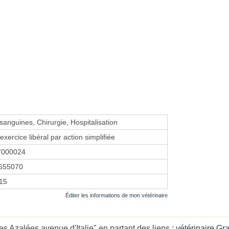
sanguines, Chirurgie, Hospitalisation
exercice libéral par action simplifiée
7000024
655070
015
Éditer les informations de mon vétérinaire
s Azalées avenue d'Italie" en partant des liens :
vétérinaire Gr