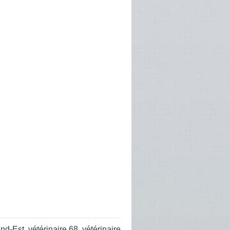
and-Est
,
vétérinaire 68
,
vétérinaire