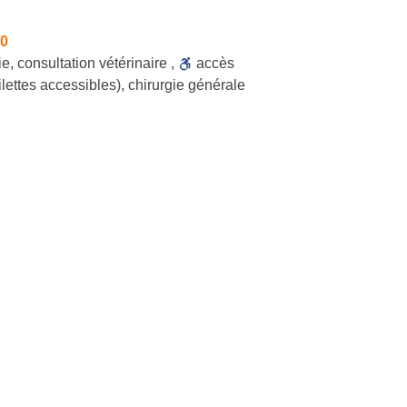
30
ie
,
consultation vétérinaire
,
accès
ilettes accessibles)
,
chirurgie générale