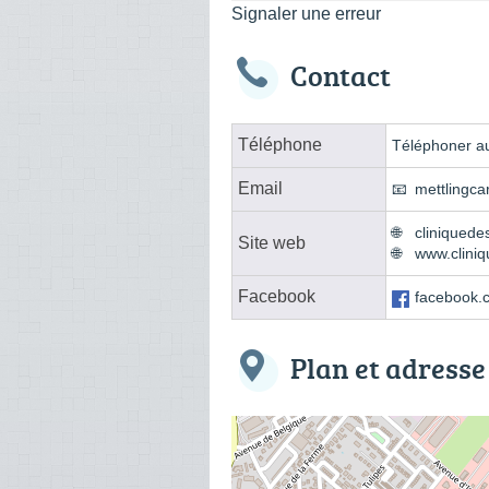
Signaler une erreur
Contact
Téléphone
Téléphoner au
Email
mettlingca
cliniquede
Site web
www.cliniq
Facebook
facebook.c
Plan et adresse