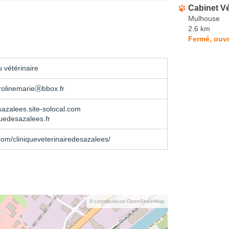
Cabinet Vé
Mulhouse
2.6 km
Fermé, ouvr
 vétérinaire
rolinemarieⓐbbox.fr
sazalees.site-solocal.com
uedesazalees.fr
om/cliniqueveterinairedesazalees/
© contributeurs OpenStreetMap