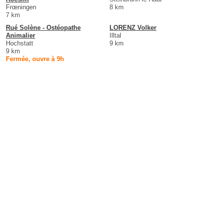
Frœningen
8 km
7 km
Rué Solène - Ostéopathe
LORENZ Volker
Animalier
Illtal
Hochstatt
9 km
9 km
Fermée, ouvre à 9h