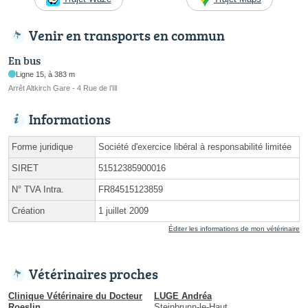
Venir en transports en commun
En bus
Ligne 15, à 383 m
Arrêt Altkirch Gare - 4 Rue de l’Ill
Informations
Forme juridique
Société d'exercice libéral à responsabilité limitée
SIRET
51512385900016
N° TVA Intra.
FR84515123859
Création
1 juillet 2009
Éditer les informations de mon vétérinaire
Vétérinaires proches
Clinique Vétérinaire du Docteur
LUGE Andréa
Roeslin
Steinbrunn-le-Haut