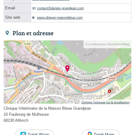
Email
contactⓐdenies-grandjean.com
Site web
www.clinique-maisonbleue.com
Plan et adresse
© contributeurs OpenStreetMap
Corriger l’adresse ou la localisation
Clinique Vétérinaire de la Maison Bleue Grandjean
10 Faubourg de Mulhouse
68130 Altkirch
Trajet Waze
Trajet Maps