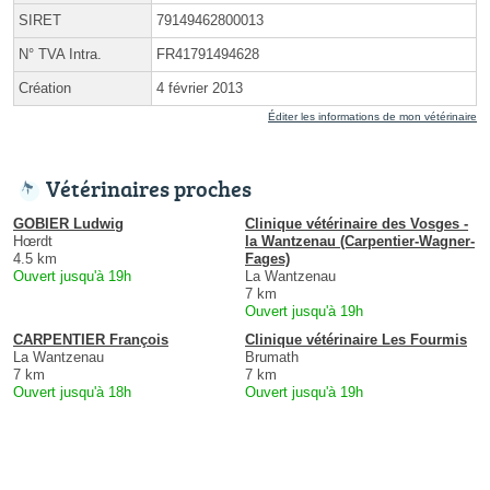
SIRET
79149462800013
N° TVA Intra.
FR41791494628
Création
4 février 2013
Éditer les informations de mon vétérinaire
Vétérinaires proches
GOBIER Ludwig
Clinique vétérinaire des Vosges -
Hœrdt
la Wantzenau (Carpentier-Wagner-
4.5 km
Fages)
Ouvert jusqu'à 19h
La Wantzenau
7 km
Ouvert jusqu'à 19h
CARPENTIER François
Clinique vétérinaire Les Fourmis
La Wantzenau
Brumath
7 km
7 km
Ouvert jusqu'à 18h
Ouvert jusqu'à 19h