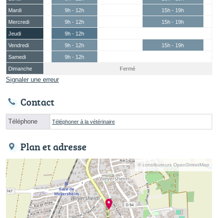
Mardi
9h - 12h
15h - 19h
Mercredi
9h - 12h
15h - 19h
Jeudi
9h - 12h
Vendredi
9h - 12h
15h - 19h
Samedi
9h - 12h
Dimanche
Fermé
Signaler une erreur
Contact
Téléphone
Téléphoner à la vétérinaire
Plan et adresse
© contributeurs OpenStreetMap