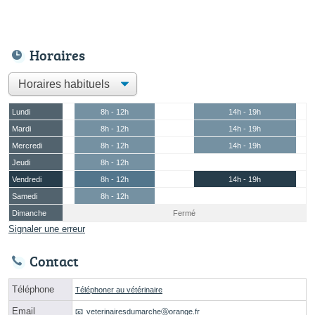
Horaires
Lundi
8h - 12h
14h - 19h
Mardi
8h - 12h
14h - 19h
Mercredi
8h - 12h
14h - 19h
Jeudi
8h - 12h
Vendredi
8h - 12h
14h - 19h
Samedi
8h - 12h
Dimanche
Fermé
Signaler une erreur
Contact
Téléphone
Téléphoner au vétérinaire
Email
veterinairesdumarcheⓐorange.fr