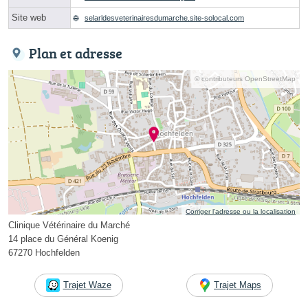
Site web
selarldesveterinairesdumarche.site-solocal.com
Plan et adresse
© contributeurs OpenStreetMap
Corriger l’adresse ou la localisation
Clinique Vétérinaire du Marché
14 place du Général Koenig
67270 Hochfelden
Trajet Waze
Trajet Maps