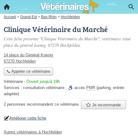
Accueil
>
Grand-Est
>
Bas-Rhin
>
Hochfelden
Clinique Vétérinaire du Marché
Cette fiche présente "Clinique Vétérinaire du Marché", vétérinaire situé
place du général koenig
, 67270 Hochfelden.
14 place du Général Koenig
67270 Hochfelden
📞 Appeler ce vétérinaire
Vétérinaire
-
Ouvert jusqu'à 19h
Services :
consultation vétérinaire
,
accès
PMR
(parking, entrée
adaptée)
2 personnes
recommandent
ce vétérinaire.
Je recommande
Améliorer cette fiche
Autres vétérinaires à Hochfelden