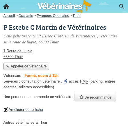
Accueil
>
Occitanie
>
Pyrénées-Orientales
>
Thuir
P Estebe C Martin de Vétérinaires
Cette fiche présente "P Estebe C Martin de Vétérinaires", vétérinaire
situé
route de llupia
, 66300 Thuir.
1 Route de Llupia
66300 Thuir
📞 Appeler ce vétérinaire
Vétérinaire
-
Fermé, ouvre à 15h
Services :
consultation vétérinaire
,
accès
PMR
(parking, entrée
adaptée, toilettes accessibles)
Une personne
recommande
ce vétérinaire.
Je recommande
Améliorer cette fiche
Autres vétérinaires à Thuir