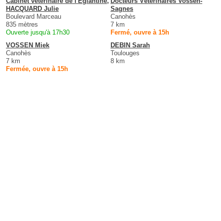
Cabinet vétérinaire de l'Eglantine,
Docteurs Vétérinaires Vossen-
HACQUARD Julie
Sagnes
Boulevard Marceau
Canohès
835 mètres
7 km
Ouverte jusqu'à 17h30
Fermé, ouvre à 15h
VOSSEN Miek
DEBIN Sarah
Canohès
Toulouges
7 km
8 km
Fermée, ouvre à 15h