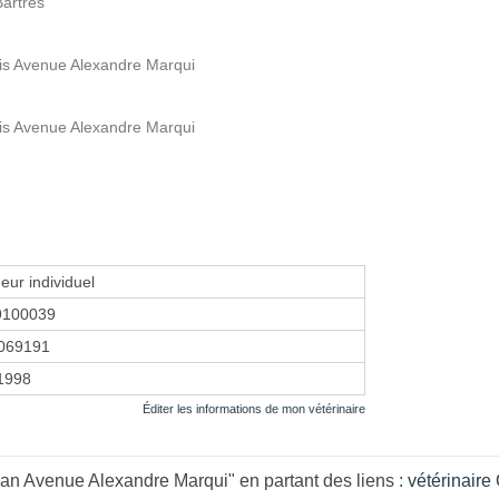
Bartres
bis Avenue Alexandre Marqui
bis Avenue Alexandre Marqui
eur individuel
9100039
069191
 1998
Éditer les informations de mon vétérinaire
n Avenue Alexandre Marqui" en partant des liens :
vétérinaire