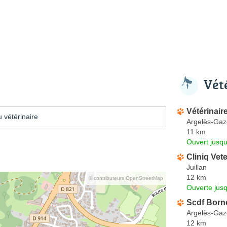
Vét
Vétérinair
 vétérinaire
Argelès-Gaz
11 km
Ouvert jusqu
Cliniq Vete
Juillan
12 km
© contributeurs OpenStreetMap
Ouverte jus
Scdf Born
Argelès-Gaz
12 km