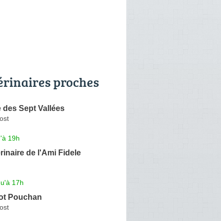
érinaires proches
e des Sept Vallées
ost
'à 19h
rinaire de l'Ami Fidele
qu'à 17h
ot Pouchan
ost