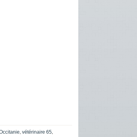
 Occitanie
,
vétérinaire 65
,