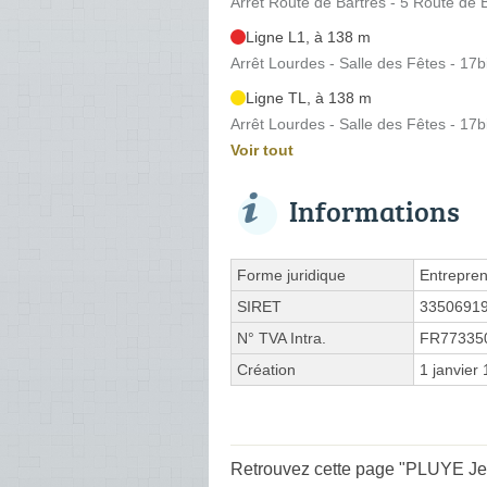
Arrêt Route de Bartrès - 5 Route de 
Ligne L1, à 138 m
Arrêt Lourdes - Salle des Fêtes - 17
Ligne TL, à 138 m
Arrêt Lourdes - Salle des Fêtes - 17
Voir tout
Informations
Forme juridique
Entrepren
SIRET
3350691
N° TVA Intra.
FR77335
Création
1 janvier
Retrouvez cette page "PLUYE Jea