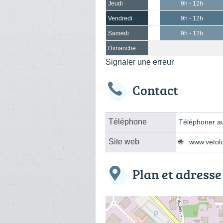
Jeudi
9h - 12h
Vendredi
9h - 12h
Samedi
9h - 12h
Dimanche
Signaler une erreur
Contact
Téléphone
Téléphoner au
Site web
www.vetol
Plan et adresse