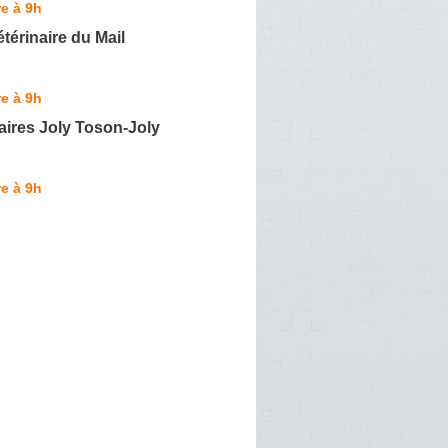
e à 9h
étérinaire du Mail
e à 9h
aires Joly Toson-Joly
e à 9h