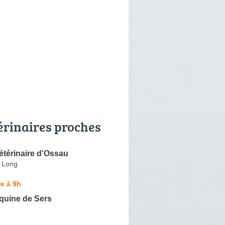
érinaires proches
étérinaire d'Ossau
 Long
e à 9h
quine de Sers