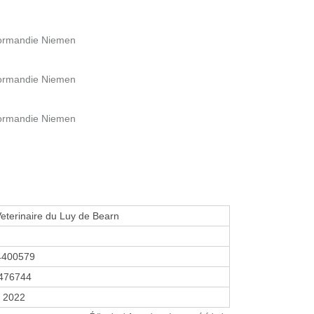
Normandie Niemen
Normandie Niemen
Normandie Niemen
Veterinaire du Luy de Bearn
4400579
476744
r 2022