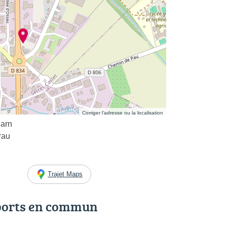
Corriger l’adresse ou la localisation
earn
Pau
Trajet Maps
ports en commun