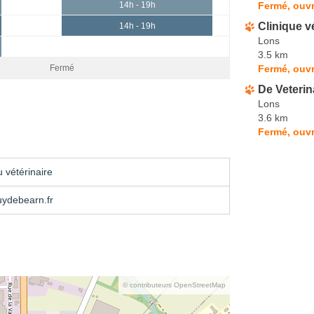
Fermé, ouvr
14h - 19h
Clinique v
14h - 19h
Lons
3.5 km
Fermé, ouvr
Fermé
De Veterin
Lons
3.6 km
Fermé, ouvr
 vétérinaire
uydebearn.fr
© contributeurs OpenStreetMap