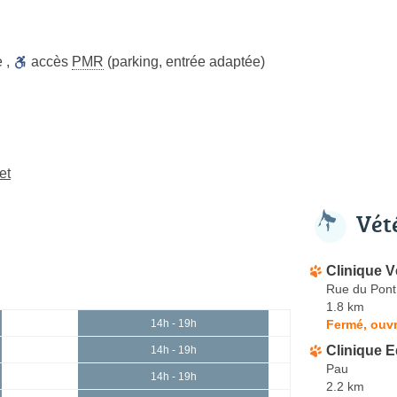
e
,
accès
PMR
(parking, entrée adaptée)
et
Vét
Clinique V
Rue du Pont
1.8 km
Fermé, ouvr
14h - 19h
Clinique E
14h - 19h
Pau
14h - 19h
2.2 km