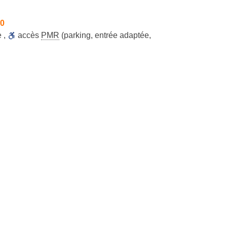
30
e
,
accès
PMR
(parking, entrée adaptée,