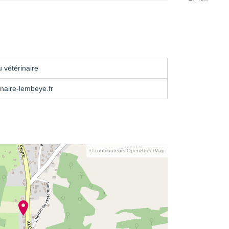
 vétérinaire
naire-lembeye.fr
© contributeurs OpenStreetMap