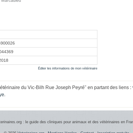
u Marcadieu
6900026
044369
 2018
Éditer les informations de mon vétérinaire
étérinaire du Vic-Bilh Rue Joseph Peyré" en partant des liens :
ye
.
terinaires.org : le guide des cliniques pour animaux et des vétérinaires en Fra