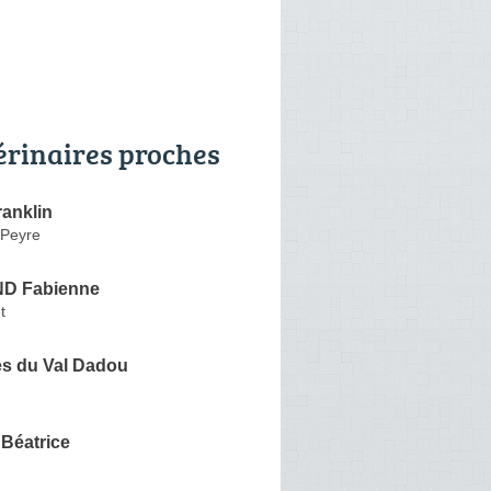
érinaires proches
ranklin
 Peyre
D Fabienne
t
es du Val Dadou
Béatrice