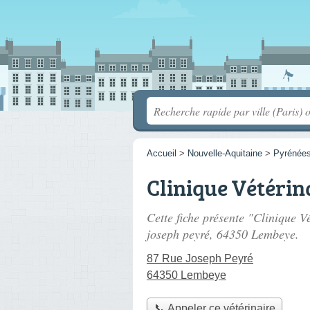
Accueil
>
Nouvelle-Aquitaine
>
Pyrénées
Clinique Vétérin
Cette fiche présente "Clinique Vé
joseph peyré
, 64350 Lembeye.
87 Rue Joseph Peyré
64350 Lembeye
📞 Appeler ce vétérinaire