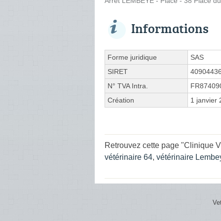
Arrêt LEMBEYE - Place - 38 Place d
Informations
Forme juridique
SAS
SIRET
4090443
N° TVA Intra.
FR87409
Création
1 janvier
Retrouvez cette page "Clinique V
vétérinaire 64
,
vétérinaire Lembe
Ve