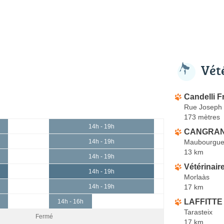
Vét
Candelli F
Rue Joseph
173 mètres
14h - 19h
CANGRAN
Maubourgue
14h - 19h
13 km
14h - 19h
Vétérinair
14h - 19h
Morlaàs
17 km
14h - 19h
LAFFITTE 
14h - 16h
Tarasteix
Fermé
17 km