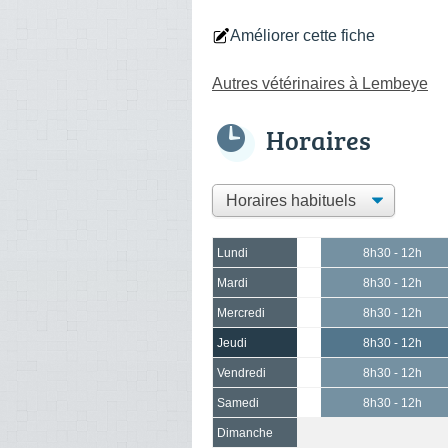
Améliorer cette fiche
Autres vétérinaires à Lembeye
Horaires
Lundi
8h30 - 12h
Mardi
8h30 - 12h
Mercredi
8h30 - 12h
Jeudi
8h30 - 12h
Vendredi
8h30 - 12h
Samedi
8h30 - 12h
Dimanche