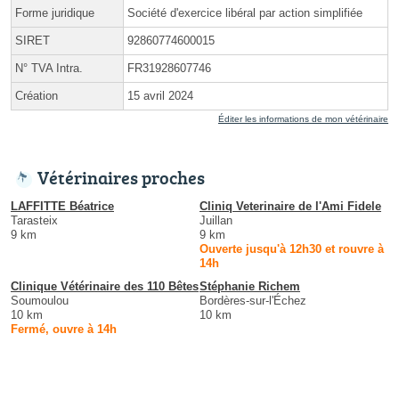
Forme juridique
Société d'exercice libéral par action simplifiée
SIRET
92860774600015
N° TVA Intra.
FR31928607746
Création
15 avril 2024
Éditer les informations de mon vétérinaire
Vétérinaires proches
LAFFITTE Béatrice
Cliniq Veterinaire de l'Ami Fidele
Tarasteix
Juillan
9 km
9 km
Ouverte jusqu'à 12h30 et rouvre à
14h
Clinique Vétérinaire des 110 Bêtes
Stéphanie Richem
Soumoulou
Bordères-sur-l'Échez
10 km
10 km
Fermé, ouvre à 14h