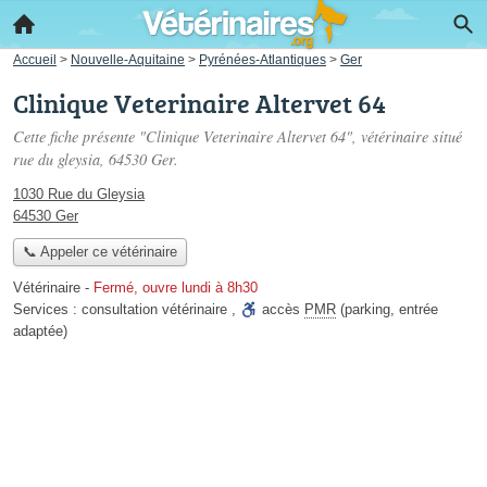
Accueil
>
Nouvelle-Aquitaine
>
Pyrénées-Atlantiques
>
Ger
Clinique Veterinaire Altervet 64
Cette fiche présente "Clinique Veterinaire Altervet 64", vétérinaire situé
rue du gleysia
, 64530 Ger.
1030 Rue du Gleysia
64530 Ger
📞 Appeler ce vétérinaire
Vétérinaire
-
Fermé, ouvre lundi à 8h30
Services :
consultation vétérinaire
,
accès
PMR
(parking, entrée
adaptée)