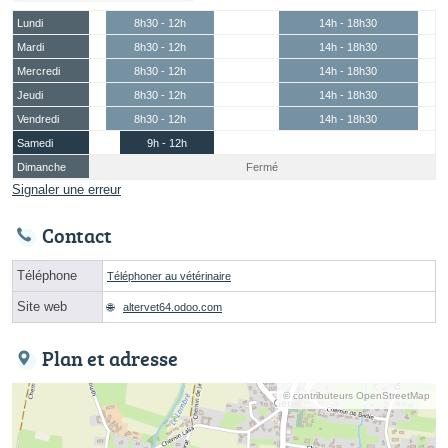
Lundi
8h30 - 12h
14h - 18h30
Mardi
8h30 - 12h
14h - 18h30
Mercredi
8h30 - 12h
14h - 18h30
Jeudi
8h30 - 12h
14h - 18h30
Vendredi
8h30 - 12h
14h - 18h30
Samedi
9h - 12h
Dimanche
Fermé
Signaler une erreur
Contact
Téléphone
Téléphoner au vétérinaire
Site web
altervet64.odoo.com
Plan et adresse
© contributeurs OpenStreetMap