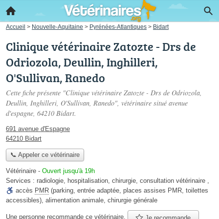
Accueil
>
Nouvelle-Aquitaine
>
Pyrénées-Atlantiques
>
Bidart
Clinique vétérinaire Zatozte - Drs de
Odriozola, Deullin, Inghilleri,
O'Sullivan, Ranedo
Cette fiche présente "Clinique vétérinaire Zatozte - Drs de Odriozola,
Deullin, Inghilleri, O'Sullivan, Ranedo", vétérinaire situé
avenue
d'espagne
, 64210 Bidart.
691 avenue d'Espagne
64210 Bidart
📞 Appeler ce vétérinaire
Vétérinaire
-
Ouvert jusqu'à 19h
Services :
radiologie
,
hospitalisation
,
chirurgie
,
consultation vétérinaire
,
accès
PMR
(parking, entrée adaptée, places assises PMR, toilettes
accessibles)
,
alimentation animale
,
chirurgie générale
Une personne
recommande
ce vétérinaire.
Je recommande