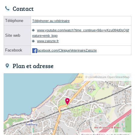
Contact
Téléphone
Téléphoner au vétérinaire
www.youtube.com/watch?time_continue=9&v=vKzu084d0sQ&f
Site web
eature=emb_logo
www.zatozte.fr
Facebook
facebook.com/CliniqueVeterinaireZatozte
Plan et adresse
© contributeurs OpenStreetMap