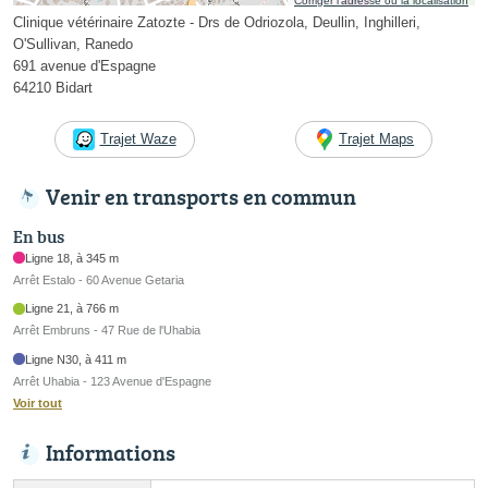
Corriger l’adresse ou la localisation
Clinique vétérinaire Zatozte - Drs de Odriozola, Deullin, Inghilleri,
O'Sullivan, Ranedo
691 avenue d'Espagne
64210 Bidart
Trajet Waze
Trajet Maps
Venir en transports en commun
En bus
Ligne 18, à 345 m
Arrêt Estalo - 60 Avenue Getaria
Ligne 21, à 766 m
Arrêt Embruns - 47 Rue de l'Uhabia
Ligne N30, à 411 m
Arrêt Uhabia - 123 Avenue d'Espagne
Voir tout
Informations