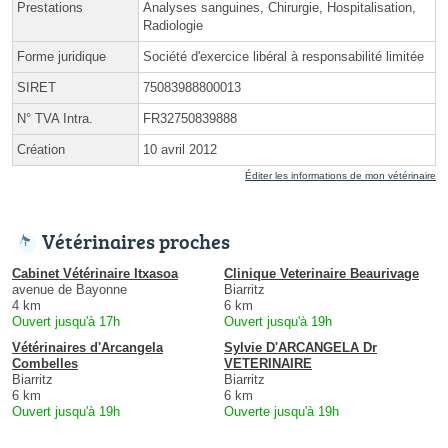
Prestations
Analyses sanguines, Chirurgie, Hospitalisation,
Radiologie
Forme juridique
Société d'exercice libéral à responsabilité limitée
SIRET
75083988800013
N° TVA Intra.
FR32750839888
Création
10 avril 2012
Éditer les informations de mon vétérinaire
Vétérinaires proches
Cabinet Vétérinaire Itxasoa
Clinique Veterinaire Beaurivage
avenue de Bayonne
Biarritz
4 km
6 km
Ouvert jusqu'à 17h
Ouvert jusqu'à 19h
Vétérinaires d'Arcangela
Sylvie D'ARCANGELA Dr
Combelles
VETERINAIRE
Biarritz
Biarritz
6 km
6 km
Ouvert jusqu'à 19h
Ouverte jusqu'à 19h