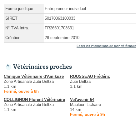
Forme juridique
Entrepreneur individuel
SIRET
50170363100033
N° TVA Intra.
FR26501703631
Création
28 septembre 2010
Éditer les informations de mon vétérinaire
Vétérinaires proches
Clinique Vétérinaire d'Amikuze
ROUSSEAU Frédéric
Zone Artisanale Zubi Beltza
Zubi Beltza
1.1 km
1.1 km
Fermé, ouvre à 8h
COLLIGNON Florent Vétérinaire
Vet'avenir 64
Zone Artisanale Zubi Beltza
Mauléon-Licharre
1.1 km
14 km
Fermé, ouvre à 9h