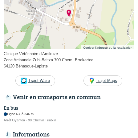
Corriger l’adresse ou la localisation
Clinique Vétérinaire d'Amikuze
Zone Artisanale Zubi-Beltza 700 Chem. Errekartea
64120 Béhasque-Lapiste
Trajet Waze
Trajet Maps
Venir en transports en commun
En bus
Ligne 63, à 346 m
Arrêt Oyantoa - 90 Chemin Trintxin
Informations