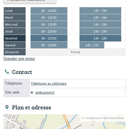
Lundi
8h - 12h30
14h - 19h
Mardi
8h - 12h30
14h - 19h
Mercredi
8h - 12h30
14h - 19h
Jeudi
8h - 12h30
14h - 19h
Vendredi
8h - 12h30
14h - 19h
Samedi
8h - 12h30
14h - 17h
Dimanche
Fermé
Signaler une erreur
Contact
Téléphone
Téléphoner au vétérinaire
Site web
amikuzevet.fr
Plan et adresse
© contributeurs OpenStreetMap