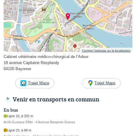
Corriger l’adresse ou la localisation
Cabinet vétérinaire médico-chirurgical de l’Adour
18 avenue Capitaine Resplandy
64100 Bayonne
Trajet Waze
Trajet Maps
Venir en transports en commun
En bus
Ligne 10, à 332 m
Arrêt Gustave Eiffel - 4 Avenue Benjamin Gomez
Ligne 23, à 88 m