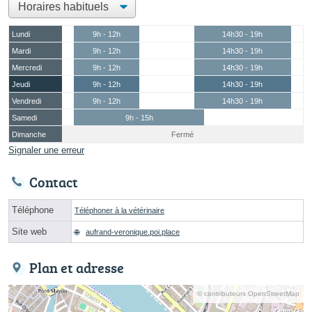
Lundi
9h - 12h
14h30 - 19h
Mardi
9h - 12h
14h30 - 19h
Mercredi
9h - 12h
14h30 - 19h
Jeudi
9h - 12h
14h30 - 19h
Vendredi
9h - 12h
14h30 - 19h
Samedi
9h - 15h
Dimanche
Fermé
Signaler une erreur
Contact
Téléphone
Téléphoner à la vétérinaire
Site web
aufrand-veronique.poi.place
Plan et adresse
© contributeurs OpenStreetMap