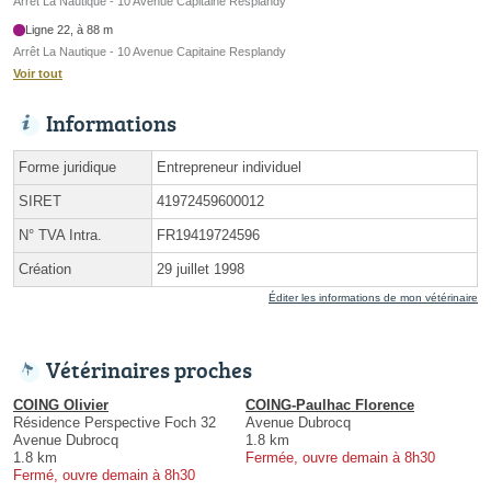
Arrêt La Nautique - 10 Avenue Capitaine Resplandy
Ligne 22, à 88 m
Arrêt La Nautique - 10 Avenue Capitaine Resplandy
Voir tout
Informations
Forme juridique
Entrepreneur individuel
SIRET
41972459600012
N° TVA Intra.
FR19419724596
Création
29 juillet 1998
Éditer les informations de mon vétérinaire
Vétérinaires proches
COING Olivier
COING-Paulhac Florence
Résidence Perspective Foch 32
Avenue Dubrocq
Avenue Dubrocq
1.8 km
1.8 km
Fermée, ouvre demain à 8h30
Fermé, ouvre demain à 8h30