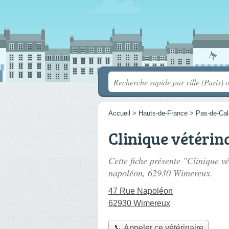
Accueil
>
Hauts-de-France
>
Pas-de-Cal
Clinique vétérin
Cette fiche présente "Clinique vé
napoléon
, 62930 Wimereux.
47 Rue Napoléon
62930 Wimereux
📞 Appeler ce vétérinaire