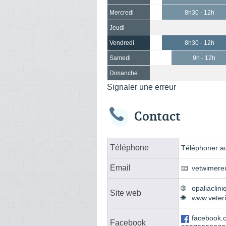
Mercredi
8h30 - 12h
Jeudi
Vendredi
8h30 - 12h
Samedi
9h - 12h
Dimanche
Signaler une erreur
Contact
Téléphone
Téléphoner au
Email
vetwimere
opaliaclini
Site web
www.veteri
facebook.
Facebook