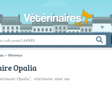
ais
>
Wimereux
aire Opalia
térinaire Opalia", vétérinaire situé
rue