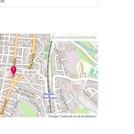
38
© contributeurs OpenStreetMap
Corriger l’adresse ou la localisation