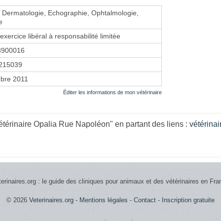
, Dermatologie, Echographie, Ophtalmologie,
e
exercice libéral à responsabilité limitée
3900016
215039
bre 2011
Éditer les informations de mon vétérinaire
étérinaire Opalia Rue Napoléon" en partant des liens :
vétérina
terinaires.org : le guide des cliniques pour animaux et des vétérinaires en Fra
© 2026
Veterinaires.org
-
Mentions légales
-
Contact
-
Inscription gratuite