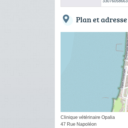
33076058663
Plan et adresse
Clinique vétérinaire Opalia
47 Rue Napoléon