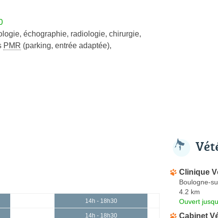
0
ologie
,
échographie
,
radiologie
,
chirurgie
,
s
PMR
(parking, entrée adaptée)
,
Vét
Clinique V
Boulogne-su
4.2 km
Ouvert jusqu
14h - 18h30
Cabinet Vé
14h - 18h30