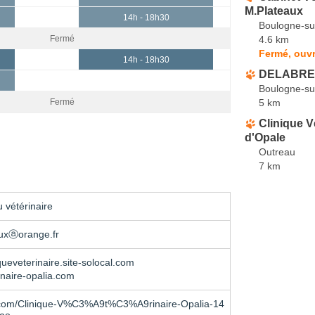
M.Plateaux
14h - 18h30
Boulogne-su
4.6 km
Fermé
Fermé, ouvr
14h - 18h30
DELABRE C
Boulogne-su
5 km
Fermé
Clinique V
d'Opale
Outreau
7 km
 vétérinaire
uxⓐorange.fr
queveterinaire.site-solocal.com
naire-opalia.com
com/Clinique-V%C3%A9t%C3%A9rinaire-Opalia-14