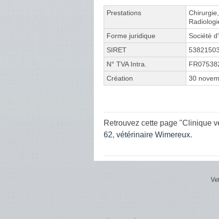
Prestations
Chirurgie
Radiologi
Forme juridique
Société d'
SIRET
5382150
N° TVA Intra.
FR07538
Création
30 novem
Retrouvez cette page "Clinique v
62
,
vétérinaire Wimereux
.
Ve