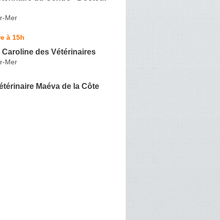
r-Mer
e à 15h
aroline des Vétérinaires
r-Mer
étérinaire Maéva de la Côte