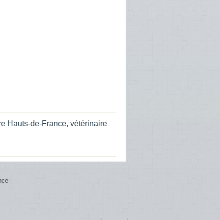
ire Hauts-de-France
,
vétérinaire
nce