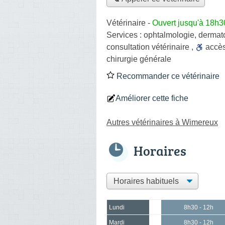
Vétérinaire
-
Ouvert jusqu'à 18h3
Services :
ophtalmologie
,
dermat
consultation vétérinaire
,
accè
chirurgie générale
Recommander ce vétérinaire
Améliorer cette fiche
Autres vétérinaires à Wimereux
Horaires
Lundi
8h30 - 12h
Mardi
8h30 - 12h