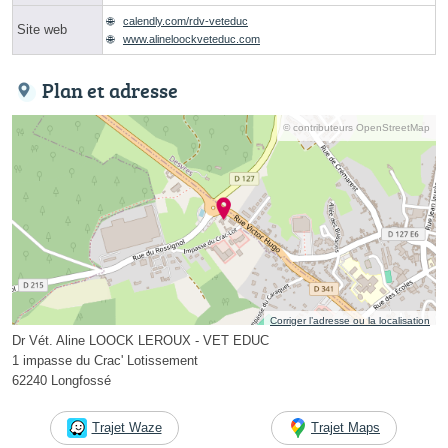
calendly.com/rdv-veteduc
Site web
www.alineloockveteduc.com
Plan et adresse
© contributeurs OpenStreetMap
Corriger l’adresse ou la localisation
Dr Vét. Aline LOOCK LEROUX - VET EDUC
1 impasse du Crac' Lotissement
62240 Longfossé
Trajet Waze
Trajet Maps