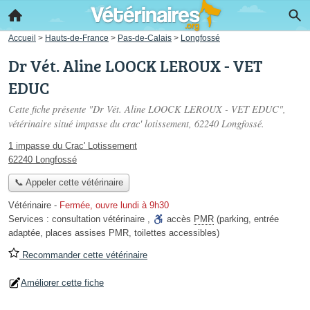
Accueil
>
Hauts-de-France
>
Pas-de-Calais
>
Longfossé
Dr Vét. Aline LOOCK LEROUX - VET
EDUC
Cette fiche présente "Dr Vét. Aline LOOCK LEROUX - VET EDUC",
vétérinaire situé
impasse du crac' lotissement
, 62240 Longfossé.
1 impasse du Crac' Lotissement
62240 Longfossé
📞 Appeler cette vétérinaire
Vétérinaire
-
Fermée, ouvre lundi à 9h30
Services :
consultation vétérinaire
,
accès
PMR
(parking, entrée
adaptée, places assises PMR, toilettes accessibles)
Recommander cette vétérinaire
Améliorer cette fiche