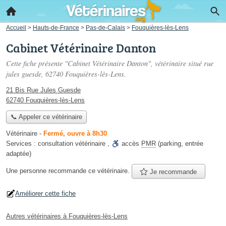
Accueil
>
Hauts-de-France
>
Pas-de-Calais
>
Fouquières-lès-Lens
Cabinet Vétérinaire Danton
Cette fiche présente "Cabinet Vétérinaire Danton", vétérinaire situé
rue
jules guesde
, 62740 Fouquières-lès-Lens.
21 Bis Rue Jules Guesde
62740 Fouquières-lès-Lens
📞 Appeler ce vétérinaire
Vétérinaire
-
Fermé, ouvre à 8h30
Services :
consultation vétérinaire
,
accès
PMR
(parking, entrée
adaptée)
Une personne
recommande
ce vétérinaire.
Je recommande
Améliorer cette fiche
Autres vétérinaires à Fouquières-lès-Lens