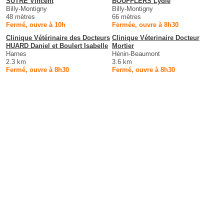
SUTRE Vincent
BOUFFLERS Lydie
Billy-Montigny
Billy-Montigny
48 mètres
66 mètres
Fermé, ouvre à 10h
Fermée, ouvre à 8h30
Clinique Vétérinaire des Docteurs
Clinique Véterinaire Docteur
HUARD Daniel et Boulert Isabelle
Mortier
Harnes
Hénin-Beaumont
2.3 km
3.6 km
Fermé, ouvre à 8h30
Fermé, ouvre à 8h30