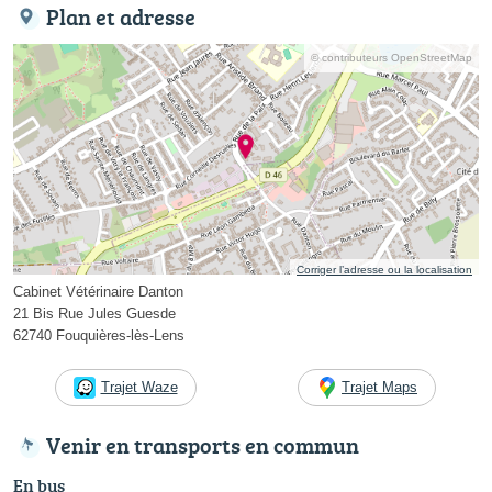
Plan et adresse
© contributeurs OpenStreetMap
Corriger l’adresse ou la localisation
Cabinet Vétérinaire Danton
21 Bis Rue Jules Guesde
62740 Fouquières-lès-Lens
Trajet Waze
Trajet Maps
Venir en transports en commun
En bus