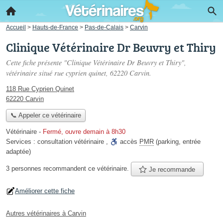
Accueil
>
Hauts-de-France
>
Pas-de-Calais
>
Carvin
Clinique Vétérinaire Dr Beuvry et Thiry
Cette fiche présente "Clinique Vétérinaire Dr Beuvry et Thiry",
vétérinaire situé
rue cyprien quinet
, 62220 Carvin.
118 Rue Cyprien Quinet
62220 Carvin
📞 Appeler ce vétérinaire
Vétérinaire
-
Fermé, ouvre demain à 8h30
Services :
consultation vétérinaire
,
accès
PMR
(parking, entrée
adaptée)
3 personnes
recommandent
ce vétérinaire.
Je recommande
Améliorer cette fiche
Autres vétérinaires à Carvin