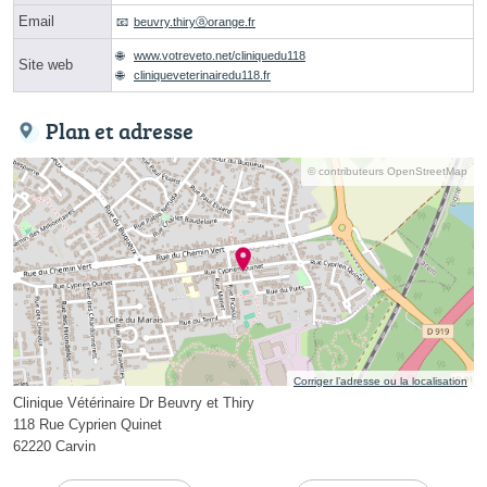
Email
beuvry.thiryⓐorange.fr
www.votreveto.net/cliniquedu118
Site web
cliniqueveterinairedu118.fr
Plan et adresse
© contributeurs OpenStreetMap
Corriger l’adresse ou la localisation
Clinique Vétérinaire Dr Beuvry et Thiry
118 Rue Cyprien Quinet
62220 Carvin