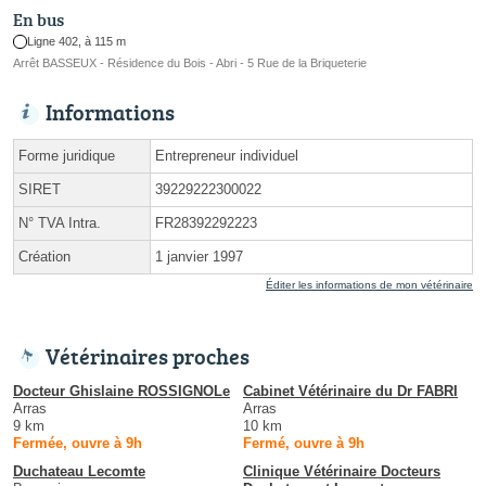
En bus
Ligne 402, à 115 m
Arrêt BASSEUX - Résidence du Bois - Abri - 5 Rue de la Briqueterie
Informations
Forme juridique
Entrepreneur individuel
SIRET
39229222300022
N° TVA Intra.
FR28392292223
Création
1 janvier 1997
Éditer les informations de mon vétérinaire
Vétérinaires proches
Docteur Ghislaine ROSSIGNOLe
Cabinet Vétérinaire du Dr FABRI
Arras
Arras
9 km
10 km
Fermée, ouvre à 9h
Fermé, ouvre à 9h
Duchateau Lecomte
Clinique Vétérinaire Docteurs