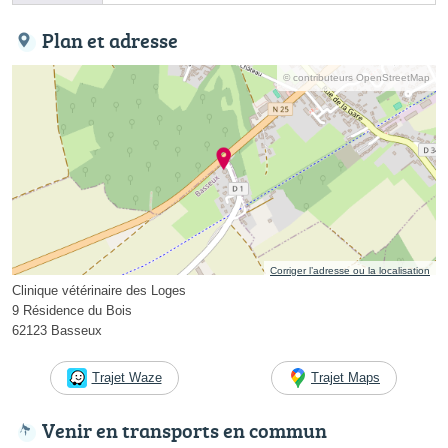
Plan et adresse
© contributeurs OpenStreetMap
Corriger l’adresse ou la localisation
Clinique vétérinaire des Loges
9 Résidence du Bois
62123 Basseux
Trajet Waze
Trajet Maps
Venir en transports en commun